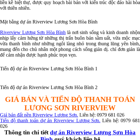
liền kề biệt thự, được quy hoạch bài bản với kiến trúc độc đáo hài hòa
với thiên nhiên.
Mặt bằng dự án Riverview Lương Sơn Hòa Bình
Riverview Lương Sơn Hòa Bình
là nơi sinh sống và kinh doanh nhộ
nhịp lấy cảm hứng từ những thị trấn buôn bán sầm uất, vừa mộc mạc
vừa thanh bình như những ngôi làng nhỏ trong thung lũng yên bình,
mang đến cho chủ nhân một phong cách sống giản dị. chỉ đơn giản là
để cảm nhận được hạnh phúc trọn vẹn.
Tiến độ dự án Riverview Lương Sơn Hòa Bình 1
Tiến độ dự án Riverview Lương Sơn Hòa Bình 2
GIÁ BÁN VÀ TIẾN ĐỘ THANH TOÁN
LƯƠNG SƠN RIVERVIEW
Giá bán đất nền Riverview Lương Sơn.
Liên hệ: 0979 681 026
Tiến độ thanh toán dự án Riverview Lương Sơn.
Liên hệ: 0979 68
026
Thông tin chi tiết
dự án Riverview Lương Sơn Hòa
Bình
quý khách liên hệ