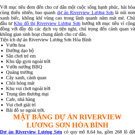
Với mục tiêu đem đến cho cư dân một cuộc sống hạnh phúc, hài hòa
cùng thiên nhiên, bao quanh
dự án Riverview Lương Sơn
là núi no
xanh biếc, không khí vùng cao trong lành quanh năm mát mẻ. Chủ
đầu tư
Khu đô thị Riverview Lương Sơn
hướng tới mục tiêu vì cộn
đồng với đầy đủ các dịch vụ tiện nghi, chú trọng đến cảnh quan và
không gian sinh hoạt chung dành cho cư dân.
Tiện ích dự án Riverview Lương Sơn Hòa Bình
Vườn hoa
Đường dạo bộ
Sân chơi trẻ em
Khu tập gym ngoài trời
Vườn nướng BBQ
Quảng trường
Cây xanh, cảnh quan
Chòi hóng mát
Khu vui chơi ngoài trời
Trung tâm thương mại
Cafe, nhà hàng
Vui chơi giải trí
Bãi đỗ xe ngoài trời.
MẶT BẰNG DỰ ÁN RIVERVIEW
LƯƠNG SƠN HÒA BÌNH
Dự án Riverview Lương Sơn
có quy mô 8,64 ha, gồm 268 lô đấ