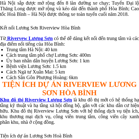
Hà Nội sắp được mở rộng đến 8 làn đường xe chạy; Tuyến Đại lộ
Thăng Long được mở rộng và kéo dài đến thành phố Hòa Bình; Cao
tốc Hoà Bình – Hà Nội được thông xe toàn tuyến cuối năm 2018.
Kết nối Lương Sơn Riverview Hòa Bình
Từ
Rivervew Lương Sơn
có thể dễ dàng kết nối đến trung tâm và các
địa điểm nổi tiếng của Hòa Bình:
Trung tâm Hà Nội: 40 km
Cách trung tâm phố chợ Lương Sơn: 400m
Ủy ban nhân dân huyện Lương Sơn: 1 km
Bệnh viện Lương Sơn: 1.5 km
Cách Ngā tư Xuân Mai: 5 km
Cách Sân Gôn Phượng Hoàng: 6km
TIỆN ÍCH DỰ ÁN RIVERVIEW LƯƠNG
SƠN HÒA BÌNH
Khu đô thị Riverview Lương Sơn
là khu đô thị mới có hệ thống h
tầng kỹ thuật và hạ tầng xã hội đồng bộ, gắn với các khu dân cư hiện
hữu. Khu đô thị Riverview Lương Sơn với hệ thống dịch vụ tiện ích,
khu thương mại dịch vụ, công viên trung tâm, công viên cây xanh
phân khu, nhà ở cộng đồng.
Tiện ích dự án Lương Sơn Hoà Bình