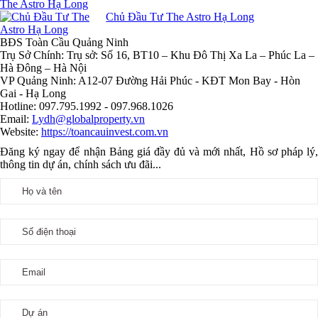
Chủ Đầu Tư The Astro Hạ Long
BĐS Toàn Cầu Quảng Ninh
Trụ Sở Chính: Trụ sở: Số 16, BT10 – Khu Đô Thị Xa La – Phúc La –
Hà Đông – Hà Nội
VP Quảng Ninh: A12-07 Đường Hải Phúc - KĐT Mon Bay - Hòn
Gai - Hạ Long
Hotline: 097.795.1992 - 097.968.1026
Email:
Lydh@globalproperty.vn
Website:
https://toancauinvest.com.vn
Đăng ký ngay để nhận Bảng giá đầy đủ và mới nhất, Hồ sơ pháp lý,
thông tin dự án, chính sách ưu đãi...