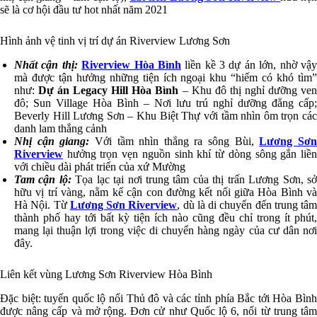
sẽ là cơ hội đầu tư hot nhất năm 2021
Hình ảnh vệ tinh vị trí dự án Riverview Lương Sơn
Nhất cận thị:
Riverview Hòa Bình
liền kề 3 dự án lớn, nhờ vậ
mà được tận hưởng những tiện ích ngoại khu “hiếm có khó tìm”
như:
Dự án Legacy Hill Hòa Bình
– Khu đô thị nghỉ dưỡng ve
đô; Sun Village Hòa Bình – Nơi lưu trú nghỉ dưỡng đẳng cấp;
Beverly Hill Lương Sơn – Khu Biệt Thự với tầm nhìn ôm trọn các
danh lam thắng cảnh
Nhị cận giang:
Với tầm nhìn thẳng ra sông Bùi,
Lương Sơ
Riverview
hưởng trọn vẹn nguồn sinh khí từ dòng sông gắn liền
với chiều dài phát triển của xứ Mường
Tam cận lộ:
Tọa lạc tại nơi trung tâm của thị trấn Lương Sơn, s
hữu vị trí vàng, nằm kế cận con đường kết nối giữa Hòa Bình và
Hà Nội. Từ
Lương Sơn Riverview
, dù là di chuyển đến trung tâm
thành phố hay tới bất kỳ tiện ích nào cũng đều chỉ trong ít phút,
mang lại thuận lợi trong việc di chuyển hàng ngày của cư dân nơi
đây.
Liên kết vùng Lương Sơn Riverview Hòa Bình
Đặc biệt: tuyến quốc lộ nối Thủ đô và các tỉnh phía Bắc tới Hòa Bình
được nâng cấp và mở rộng. Đơn cử như Quốc lộ 6, nối từ trung tâm