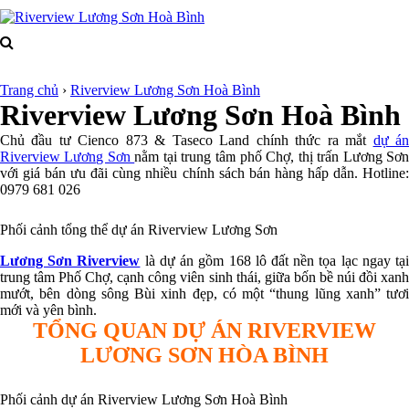
Trang chủ
›
Riverview Lương Sơn Hoà Bình
Riverview Lương Sơn Hoà Bình
Chủ đầu tư Cienco 873 & Taseco Land chính thức ra mắt
dự á
Riverview Lương Sơn
nằm tại trung tâm phố Chợ, thị trấn Lương Sơn
với giá bán ưu đãi cùng nhiều chính sách bán hàng hấp dẫn. Hotline:
0979 681 026
Phối cảnh tổng thể dự án Riverview Lương Sơn
Lương Sơn Riverview
là dự án gồm 168 lô đất nền tọa lạc ngay tạ
trung tâm Phố Chợ, cạnh công viên sinh thái, giữa bốn bề núi đồi xanh
mướt, bên dòng sông Bùi xinh đẹp, có một “thung lũng xanh” tươi
mới và yên bình.
TỔNG QUAN DỰ ÁN RIVERVIEW
LƯƠNG SƠN HÒA BÌNH
Phối cảnh dự án Riverview Lương Sơn Hoà Bình