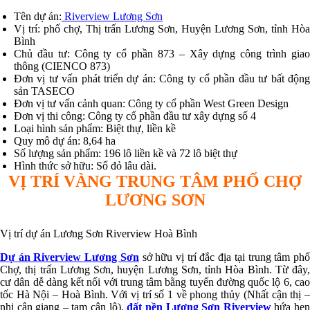
Tên dự án:
Riverview Lương Sơn
Vị trí: phố chợ, Thị trấn Lương Sơn, Huyện Lương Sơn, tỉnh Hòa
Bình
Chủ đầu tư: Công ty cổ phần 873 – Xây dựng công trình giao
thông (CIENCO 873)
Đơn vị tư vấn phát triển dự án: Công ty cổ phần đầu tư bất động
sản TASECO
Đơn vị tư vấn cảnh quan: Công ty cổ phần West Green Design
Đơn vị thi công: Công ty cổ phần đầu tư xây dựng số 4
Loại hình sản phẩm: Biệt thự, liền kề
Quy mô dự án: 8,64 ha
Số lượng sản phẩm: 196 lô liền kề và 72 lô biệt thự
Hình thức sở hữu: Sổ đỏ lâu dài.
VỊ TRÍ VÀNG TRUNG TÂM PHỐ CHỢ
LƯƠNG SƠN
Vị trí dự án Lương Sơn Riverview Hoà Bình
Dự án Riverview Lương Sơn
sở hữu vị trí đắc địa tại trung tâm ph
Chợ, thị trấn Lương Sơn, huyện Lương Sơn, tỉnh Hòa Bình. Từ đây,
cư dân dễ dàng kết nối với trung tâm bằng tuyến đường quốc lộ 6, cao
tốc Hà Nội – Hoà Bình. Với vị trí số 1 về phong thủy (Nhất cận thị –
nhị cận giang – tam cận lộ),
đất nền Lương Sơn Riverview
hứa hẹ