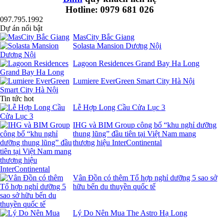
Hotline: 0979 681 026
097.795.1992
Dự án nổi bật
MasCity Bắc Giang
Solasta Mansion Dương Nội
Lagoon Residences Grand Bay Ha Long
Lumiere EverGreen Smart City Hà Nội
Tin tức hot
Lễ Hợp Long Cầu Cửa Lục 3
IHG và BIM Group công bố “khu nghỉ dưỡng
thung lũng” đầu tiên tại Việt Nam mang
thương hiệu InterContinental
Vân Đồn có thêm Tổ hợp nghỉ dưỡng 5 sao sở
hữu bến du thuyền quốc tế
Lý Do Nên Mua The Astro Hạ Long