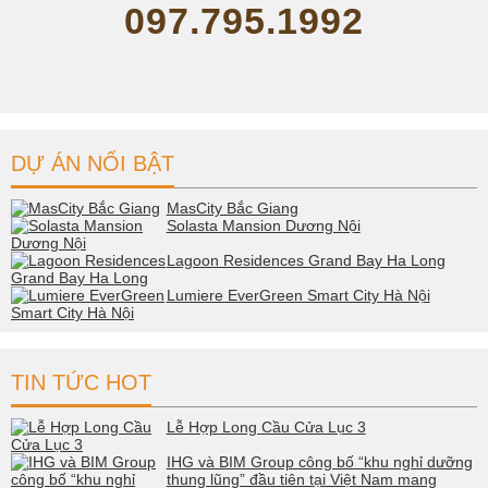
097.795.1992
DỰ ÁN NỔI BẬT
MasCity Bắc Giang
Solasta Mansion Dương Nội
Lagoon Residences Grand Bay Ha Long
Lumiere EverGreen Smart City Hà Nội
TIN TỨC HOT
Lễ Hợp Long Cầu Cửa Lục 3
IHG và BIM Group công bố “khu nghỉ dưỡng
thung lũng” đầu tiên tại Việt Nam mang