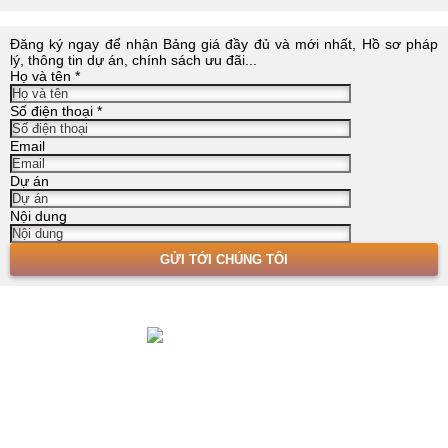
Đăng ký ngay để nhận Bảng giá đầy đủ và mới nhất, Hồ sơ pháp
lý, thông tin dự án, chính sách ưu đãi...
Họ và tên
*
Số điện thoại
*
Email
Dự án
Nội dung
Với khẩu hiệu "Sự HÀI LÒNG của khách hàng chính là THÀNH
CÔNG của chúng tôi" Bất động sản Toàn Cầu Quảng Ninh
cam kết sẽ đem lại giá trị "HƠN CẢ SỰ MONG ĐỢI" cho khách
hàng.