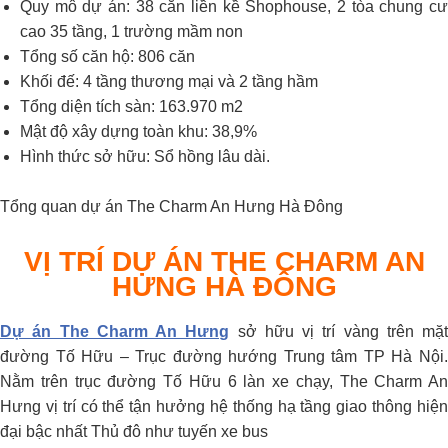
Quy mô dự án: 38 căn liền kề Shophouse, 2 tòa chung cư
cao 35 tầng, 1 trường mầm non
Tổng số căn hộ: 806 căn
Khối đế: 4 tầng thương mại và 2 tầng hầm
Tổng diện tích sàn: 163.970 m2
Mật độ xây dựng toàn khu: 38,9%
Hình thức sở hữu: Sổ hồng lâu dài.
Tổng quan dự án The Charm An Hưng Hà Đông
VỊ TRÍ DỰ ÁN THE CHARM AN
HƯNG HÀ ĐÔNG
Dự án The Charm An Hưng
sở hữu vị trí vàng trên mặt
đường Tố Hữu – Trục đường hướng Trung tâm TP Hà Nội.
Nằm trên trục đường Tố Hữu 6 làn xe chạy, The Charm An
Hưng vị trí có thể tận hưởng hệ thống hạ tầng giao thông hiện
đại bậc nhất Thủ đô như tuyến xe bus