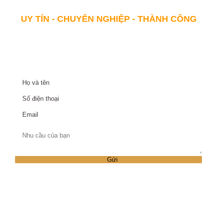
UY TÍN - CHUYÊN NGHIỆP - THÀNH CÔNG
NHẬN THÔNG TIN DỰ ÁN
Họ và tên
*
Số điện thoại
*
Email
Dự án
BẤT ĐỘNG SẢN TOÀN CẦU QUẢNG
NINH