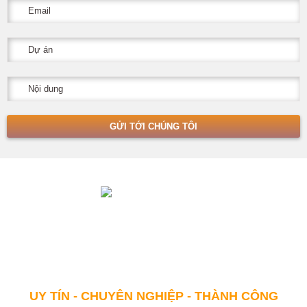
Với khẩu hiệu "Sự HÀI LÒNG của khách hàng chính là THÀNH
CÔNG của chúng tôi" Bất động sản Toàn Cầu Quảng Ninh
cam kết sẽ đem lại giá trị "HƠN CẢ SỰ MONG ĐỢI" cho khách
hàng.
UY TÍN - CHUYÊN NGHIỆP - THÀNH CÔNG