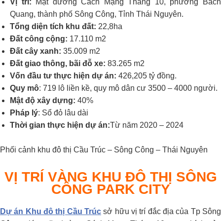
Vị trí:
Mặt đường Cách Mạng Tháng 10, phường Bác
Quang, thành phố Sông Công, Tỉnh Thái Nguyên.
Tổng diện tích khu đất:
22,8ha
Đất công cộng:
17.110 m2
Đất cây xanh:
35.009 m2
Đất giao thông, bãi đỗ xe:
83.265 m2
Vốn đầu tư thực hiện dự án:
426,205 tỷ đồng.
Quy mô
: 719 lô liền kề, quy mô dân cư 3500 – 4000 người.
Mật độ xây dựng:
40%
Pháp lý
: Sổ đỏ lâu dài
Thời gian thực hiện dự án:
Từ năm 2020 – 2024
Phối cảnh khu đô thị Cầu Trúc – Sông Công – Thái Nguyên
VỊ TRÍ VÀNG
KHU ĐÔ THỊ SÔNG
CÔNG PARK CITY
Dự án Khu đô thị Cầu Trúc
sở hữu vị trí đắc địa của Tp Sông