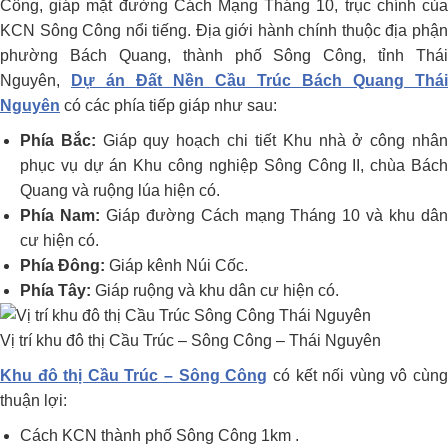
Công, giáp mặt đường Cách Mạng Tháng 10, trục chính của
KCN Sông Công nổi tiếng. Địa giới hành chính thuộc địa phận
phường Bách Quang, thành phố Sông Công, tỉnh Thái
Nguyên,
Dự án Đất Nền Cầu Trúc Bách Quang Thái
Nguyên
có các phía tiếp giáp như sau:
Phía Bắc:
Giáp quy hoạch chi tiết Khu nhà ở công nhâ
phục vụ dự án Khu công nghiệp Sông Công II, chùa Bách
Quang và ruộng lúa hiện có.
Phía Nam:
Giáp đường Cách mạng Tháng 10 và khu dâ
cư hiện có.
Phía Đông:
Giáp kênh Núi Cốc.
Phía Tây:
Giáp ruộng và khu dân cư hiện có.
Vị trí khu đô thị Cầu Trúc – Sông Công – Thái Nguyên
Khu đô thị Cầu Trúc – Sông Công
có kết nối vùng vô cùn
thuận lợi:
Cách KCN thành phố Sông Công 1km .