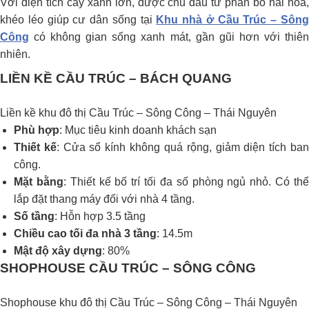
Với diện tích cây xanh lớn, được chủ đầu tư phân bố hài hoà,
khéo léo giúp cư dân sống tại
Khu nhà ở Cầu Trúc – Sôn
Công
có không gian sống xanh mát, gần gũi hơn với thiên
nhiên.
LIỀN KỀ CẦU TRÚC – BÁCH QUANG
Liền kề khu đô thị Cầu Trúc – Sông Công – Thái Nguyên
Phù hợp
: Mục tiêu kinh doanh khách sạn
Thiết kế
: Cửa sổ kính không quá rộng, giảm diện tích ba
công.
Mặt bằng
: Thiết kế bố trí tối đa số phòng ngủ nhỏ. Có th
lắp đặt thang máy đối với nhà 4 tầng.
Số tầng
: Hỗn hợp 3.5 tầng
Chiều cao tối đa nhà 3 tầng
: 14.5m
Mật độ xây dựng
: 80%
SHOPHOUSE CẦU TRÚC – SÔNG CÔNG
Shophouse khu đô thị Cầu Trúc – Sông Công – Thái Nguyên