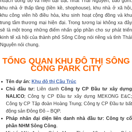
hoạch đồng bộ và hiện đại bậc nhất Thái Nguyên, bao gồm:
khu nhà ở thấp tầng (liền kề, shophouse), khu nhà ở xã hội,
khu công viên hồ điều hòa, khu sinh hoạt cộng đồng và khu
trung tâm thương mại hiện đại. Trong tương lai không xa đây
sẽ là một trong những điểm nhấn góp phần cho sự phát triển
kinh tế xã hội của thành phố Sông Công nói riêng và tỉnh Thái
Nguyên nói chung.
TỔNG QUAN KHU ĐÔ THỊ SÔNG
CÔNG PARK CITY
Tên dự án:
Khu đô thị Cầu Trúc
Chủ đầu tư:
Liên danh
Công ty CP Đầu tư xây dựn
NALICO
; Công ty CP Đầu tư xây dựng MEKONG E&C;
Công ty CP Tập đoàn Hoàng Trung; Công ty CP Đầu tư bất
động sản Đông Đô – BQP.
Pháp nhân đại diện liên danh nhà đầu tư:
Công ty c
phần NHM Sông Công
.