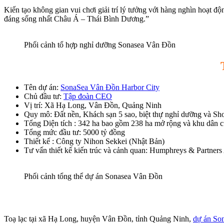
Kiến tạo không gian vui chơi giải trí lý tưởng với hàng nghìn hoạt đ
đáng sống nhất Châu Á – Thái Bình Dương.”
Phối cảnh tổ hợp nghỉ dưỡng Sonasea Vân Đồn
Tên dự án:
SonaSea Vân Đồn Harbor City
Chủ đầu tư:
Tập đoàn CEO
Vị trí: Xã Hạ Long, Vân Đồn, Quảng Ninh
Quy mô: Đất nền, Khách sạn 5 sao, biệt thự nghỉ dưỡng và S
Tổng Diện tích : 342 ha bao gồm 238 ha mở rộng và khu dân cư 
Tổng mức đầu tư: 5000 tỷ đồng
Thiết kế : Công ty Nihon Sekkei (Nhật Bản)
Tư vấn thiết kế kiến trúc và cảnh quan: Humphreys & Partners
Phối cảnh tổng thể dự án Sonasea Vân Đồn
Toạ lạc tại xã Hạ Long, huyện Vân Đồn, tỉnh Quảng Ninh,
dự án So