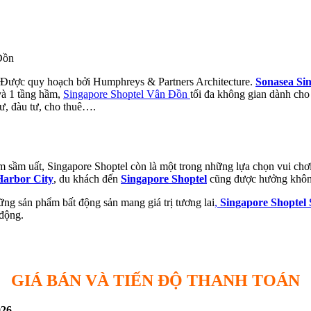
Đồn
 Được quy hoạch bởi Humphreys & Partners Architecture.
Sonasea Si
và 1 tầng hầm,
Singapore Shoptel Vân Đồn
tối đa không gian dành cho
cư, đàu tư, cho thuê….
sầm uất, Singapore Shoptel còn là một trong những lựa chọn vui chơi – 
arbor City
, du khách đến
Singapore Shoptel
cũng được hưởng không
ng sản phẩm bất động sản mang giá trị tương lai
,
Singapore Shoptel
 động.
GIÁ BÁN VÀ TIẾN ĐỘ THANH TOÁN
026