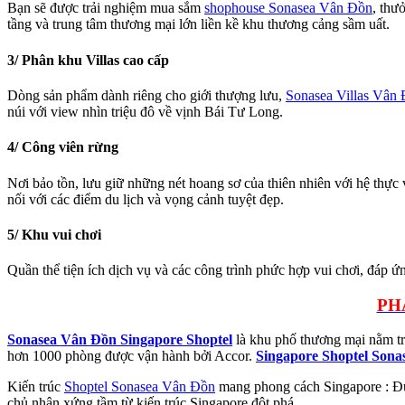
Bạn sẽ được trải nghiệm mua sắm
shophouse Sonasea Vân Đồn
, thư
tầng và trung tâm thương mại lớn liền kề khu thương cảng sầm uất.
3/ Phân khu Villas cao cấp
Dòng sản phẩm dành riêng cho giới thượng lưu,
Sonasea Villas Vân
núi với view nhìn triệu đô về vịnh Bái Tư Long.
4/ Công viên rừng
Nơi bảo tồn, lưu giữ những nét hoang sơ của thiên nhiên với hệ thực
nối với các điểm du lịch và vọng cảnh tuyệt đẹp.
5/ Khu vui chơi
Quần thể tiện ích dịch vụ và các công trình phức hợp vui chơi, đáp ứ
PH
Sonasea Vân Đồn Singapore Shoptel
là khu phố thương mại nằm tr
hơn 1000 phòng được vận hành bởi Accor.
Singapore Shoptel Son
Kiến trúc
Shoptel Sonasea Vân Đồn
mang phong cách Singapore : Đư
chủ nhân xứng tầm từ kiến trúc Singapore đột phá