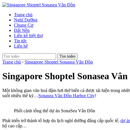
Trang chủ
Nghỉ Dưỡng
Chung Cư
Đất Nền
Liền kề biệt thự
Tin tức
Liên hệ
Tìm kiếm
Trang chủ
›
Singapore Shoptel Sonasea Vân Đồn
Singapore Shoptel Sonasea Vân
Một không gian văn hoá đậm hơi thở biển cả được tái hiện trong nh
suốt nhiều thế kỷ…
Sonasea Vân Đồn Harbor City
!
Phối cảnh tổng thể dự án SonaSea Vân Đồn
Phát triển trở thành tổ hợp du lịch nghỉ dưỡng đẳng cấp quốc tế,
dự á
hộ cao cấp…