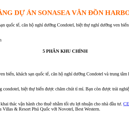
ẰNG DỰ ÁN SONASEA VÂN ĐỒN HARBO
n quốc tế, căn hộ nghỉ dưỡng Condotel, biệt thự nghỉ dưỡng ven biển 
n
5 PHÂN KHU CHÍNH
en biển, khách sạn quốc tế, căn hộ nghỉ dưỡng Condotel và trung tâm
ondotel, biệt thự biển được chăm chút tỉ mỉ. Bạn còn được trải nghiệm 
khai thác vận hành cho thuê nhằm tối ưu lợi nhuận cho nhà đầu tư.
CE
ea Villas & Resort Phú Quốc với Novotel, Best Western.