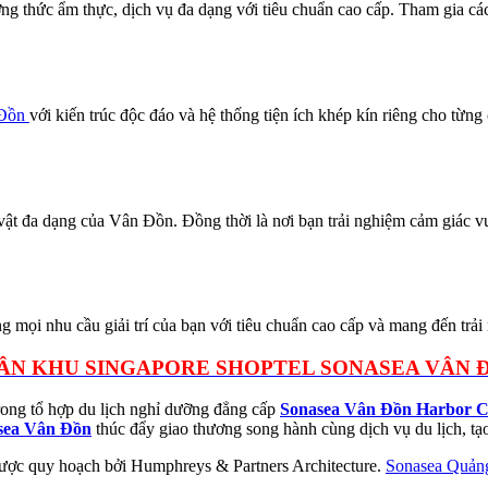
ởng thức ẩm thực, dịch vụ đa dạng với tiêu chuẩn cao cấp. Tham gia các
 Đồn
với kiến trúc độc đáo và hệ thống tiện ích khép kín riêng cho từng
 vật đa dạng của Vân Đồn. Đồng thời là nơi bạn trải nghiệm cảm giác v
ng mọi nhu cầu giải trí của bạn với tiêu chuẩn cao cấp và mang đến trả
ÂN KHU SINGAPORE SHOPTEL SONASEA VÂN 
ong tổ hợp du lịch nghỉ dưỡng đẳng cấp
Sonasea Vân Đồn Harbor C
asea Vân Đồn
thúc đẩy giao thương song hành cùng dịch vụ du lịch, tạo
ợc quy hoạch bởi Humphreys & Partners Architecture.
Sonasea Quảng