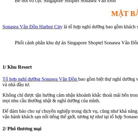
Bể bơi vô cực Singapore Shoptel Sonasea Vân Đồn
MẶT B
Sonasea Vân Đồn Harbor City
là tổ hợp nghỉ dưỡng bao gồm khách sạ
Phối cảnh phân khu dự án Singapore Shoptel Sonasea Vân Đồ
1/ Khu Resort
Tổ hợp nghỉ dưỡng Sonasea Vân Đồn
bao gồm biệt thự nghỉ dưỡng v
và nhà đầu tư.
Không chỉ được tận hưởng cảm nhận khoảnh khắc thoải mái bên trong c
mọi nhu cầu thường nhật & nghỉ dưỡng của mình.
Để đảm bảo cho sự chuyên nghiệp trong dịch vụ, cũng như khả năng 
vận hành khách sạn nổi tiếng thế giới, tương tự như tại tổ hợp Sonas
2/ Phố thương mại