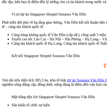
đắc địa, hứa hẹn là điểm đến lý tưởng cho cả du khách trong nước và 
Vị trí dự án Singapore Shoptel Sonasea Vân Đồn
Phát triển đột phá về hạ tầng giao thông, Vân Đồn kết nối thuận tiệ
tế – cảng tàu khách quốc tế.
Cảng hàng không quốc tế Vân Đồn (cấp 4E), công suất 5 triệu 
Tuyến cao tốc Lào Cai – Hà Nội – Hải Phòng – Hạ Long – Vân Đồ
Cảng tàu khách quốc tế Hạ Long, Cảng tàu khách quốc tế Tu
Kết nối Singapore Shoptel Sonasea Vân Đồn
T
Trải dài trên diện tích 385,5 ha, khu tổ hợp
dự án Sonasea Vân Đồn H
nghiệm sống đẳng cấp, đồng thời, xứng đáng là điểm đến văn hoá c
Mặt bằng tiện ích Singapore Shoptel Sonasea Vân Đồn
Sân khấu tổ chức sự kiện