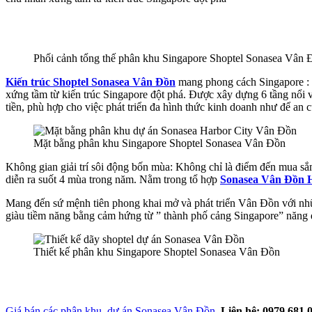
Phối cảnh tổng thế phân khu Singapore Shoptel Sonasea Vân 
Kiến trúc Shoptel Sonasea Vân Đồn
mang phong cách Singapore :
xứng tầm từ kiến trúc Singapore đột phá. Được xây dựng 6 tầng nổi 
tiền, phù hợp cho việc phát triển đa hình thức kinh doanh như để an 
Mặt bằng phân khu Singapore Shoptel Sonasea Vân Đồn
Không gian giải trí sôi động bốn mùa: Không chỉ là điểm đến mua sắm 
diễn ra suốt 4 mùa trong năm. Nằm trong tổ hợp
Sonasea Vân Đồn H
Mang đến sứ mệnh tiên phong khai mở và phát triển Vân Đồn với nhữ
giàu tiềm năng bằng cảm hứng từ ” thành phố cảng Singapore” năng
Thiết kế phân khu Singapore Shoptel Sonasea Vân Đồn
Giá bán các phân khu dự án Sonasea Vân Đồn
.
Liên hệ: 0979 681 