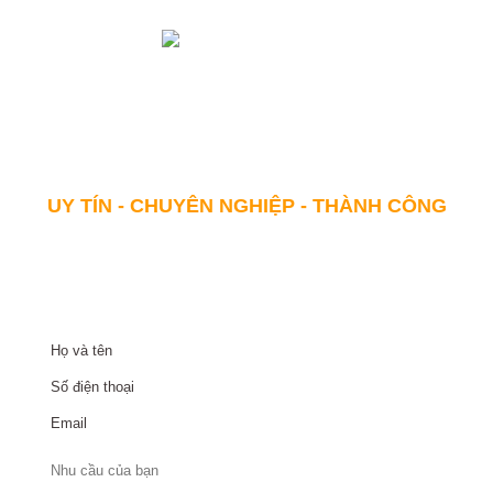
Với khẩu hiệu "Sự HÀI LÒNG của khách hàng chính là THÀNH
CÔNG của chúng tôi" Bất động sản Toàn Cầu Quảng Ninh
cam kết sẽ đem lại giá trị "HƠN CẢ SỰ MONG ĐỢI" cho khách
hàng.
UY TÍN - CHUYÊN NGHIỆP - THÀNH CÔNG
NHẬN THÔNG TIN DỰ ÁN
Họ và tên
*
Số điện thoại
*
Email
Dự án