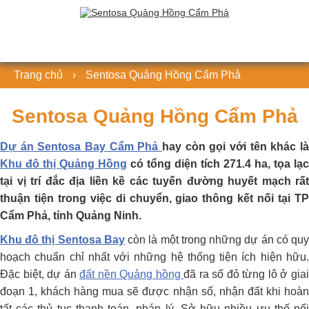
Trang chủ
›
Sentosa Quảng Hồng Cẩm Phả
Sentosa Quảng Hồng Cẩm Phả
Dự án Sentosa Bay Cẩm Phả
hay còn gọi với tên khác l
Khu đô thị Quảng Hồng
có tổng diện tích 271.4 ha, tọa lạc
tại vị trí đắc địa liền kề các tuyến đường huyết mạch rất
thuận tiện trong việc di chuyển, giao thông kết nối tại TP
Cẩm Phả, tỉnh Quảng Ninh.
Khu đô thị
Sentosa Bay
còn là một trong những dự án có qu
hoạch chuẩn chỉ nhất với những hệ thống tiện ích hiện hữu.
Đặc biệt, dự án
đất nền Quảng hồng
đã ra sổ đỏ từng lô ở gia
đoạn 1, khách hàng mua sẽ được nhận sổ, nhận đất khi hoàn
tất các thủ tục thanh toán, pháp lý. Sở hữu nhiều ưu thế nổi