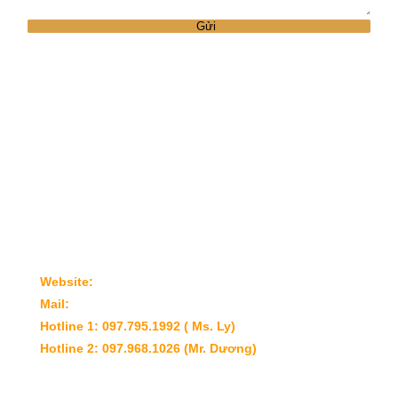
BẤT ĐỘNG SẢN TOÀN CẦU QUẢNG
NINH
Trụ sở: Số 16, BT10 – Khu Đô Thị Xa La – Phúc La –
Hà Đông – Hà Nội
VP Hà Nội: Tầng 10 - 11 Gold Towner - Số 275 Nguyễn
Trãi - Thanh Xuân - Hà Nội
VP Quảng Ninh: A8 - 28 Đường Hải Long, KĐT Mon
Bay - Hạ Long
Website:
www.toancauinvest.com.vn
Mail:
Lydh@globalproperty.vn
Hotline 1: 097.795.1992 ( Ms. Ly)
Hotline 2: 097.968.1026 (Mr. Dương)