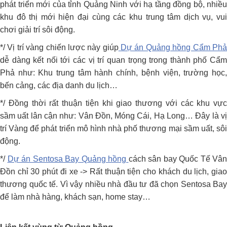
phát triển mới của tỉnh Quảng Ninh với hạ tầng đồng bộ, nhiều
khu đô thị mới hiện đại cùng các khu trung tâm dịch vụ, vui
chơi giải trí sôi động.
*/ Vị trí vàng chiến lược này giúp
Dự án Quảng hồng Cẩm Ph
dễ dàng kết nối tới các vị trí quan trọng trong thành phố Cẩm
Phả như: Khu trung tâm hành chính, bệnh viện, trường học,
bến cảng, các địa danh du lịch…
*/ Đồng thời rất thuận tiện khi giao thương với các khu vực
sầm uất lân cận như: Vân Đồn, Móng Cái, Hạ Long… Đây là vị
trí Vàng để phát triển mô hình nhà phố thương mại sầm uất, sôi
động.
*/
Dự án Sentosa Bay Quảng hồng
cách sân bay Quốc Tế Vân
Đồn chỉ 30 phút đi xe -> Rất thuận tiện cho khách du lịch, giao
thương quốc tế. Vì vậy nhiều nhà đầu tư đã chọn Sentosa Bay
để làm nhà hàng, khách sạn, home stay…