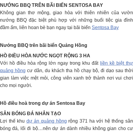
NƯỚNG BBQ TRÊN BÃI BIỂN SENTOSA BAY
Không gian thơ mộng, giao hòa với thiên nhiên của vườn
nướng BBQ đặc biệt phù hợp với những buổi tiệc gia đình
đầm ấm, liên hoan bè bạn ngay tại bãi biển
Sentosa Bay
Nướng BBQ trên bãi biển Quảng Hồng
HỒ ĐIỀU HÒA NƯỚC NGỌT RỘNG 3 HA
Với hồ điều hòa rộng lớn ngay trong khu đất
liền kề biệt thự
quảng hồng
cư dân, du khách tha hồ chạy bộ, đi dạo sau thờ
gian làm việc mệt mỏi, công viên xanh trở thành nơi vui chơi
cho mọi người.
Hồ điều hoà trong dự án Sentosa Bay
SÂN BÓNG ĐÁ NHÂN TẠO
Lợi thế khu
dự án quảng hồng
rộng 371 ha với hệ thống sâ
bóng đá, lối đi bộ…nên dự án dành nhiều không gian cho cư