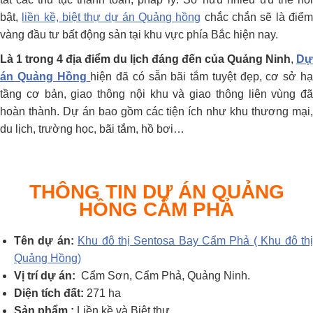
bật,
liền kề, biệt thự dự án Quảng hồng
chắc chắn sẽ là điể
vàng đầu tư bất động sản tại khu vực phía Bắc hiện nay.
Là 1 trong 4 địa điểm du lịch đáng đến của Quảng Ninh
,
Dự
án Quảng Hồng
hiện đã có sẵn bãi tắm tuyệt đẹp, cơ sở h
tầng cơ bản, giao thông nội khu và giao thông liên vùng đã
hoàn thành. Dự án bao gồm các tiện ích như khu thương mại,
du lịch, trường học, bãi tắm, hồ bơi…
THÔNG TIN DỰ ÁN QUẢNG
HỒNG CẨM PHẢ
Tên dự án:
Khu đô thị Sentosa Bay Cẩm Phả ( Khu đô th
Quảng Hồng)
Vị trí dự án:
Cẩm Sơn, Cẩm Phả, Quảng Ninh.
Diện tích đất:
271 ha
Sản phẩm :
Liền kề và Biệt thự