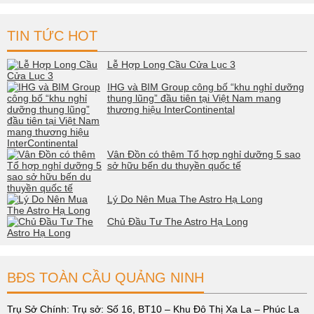
TIN TỨC HOT
Lễ Hợp Long Cầu Cửa Lục 3
IHG và BIM Group công bố “khu nghỉ dưỡng
thung lũng” đầu tiên tại Việt Nam mang
thương hiệu InterContinental
Vân Đồn có thêm Tổ hợp nghỉ dưỡng 5 sao
sở hữu bến du thuyền quốc tế
Lý Do Nên Mua The Astro Hạ Long
Chủ Đầu Tư The Astro Hạ Long
BĐS TOÀN CẦU QUẢNG NINH
Trụ Sở Chính: Trụ sở: Số 16, BT10 – Khu Đô Thị Xa La – Phúc La