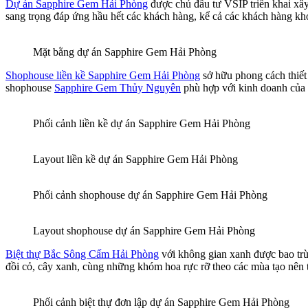
Dự án Sapphire Gem Hải Phòng
được chủ đầu tư VSIP triển khai xây 
sang trọng đáp ứng hầu hết các khách hàng, kể cả các khách hàng khó
Mặt bằng dự án Sapphire Gem Hải Phòng
Shophouse liền kề Sapphire Gem Hải Phòng
sở hữu phong cách thiết 
shophouse
Sapphire Gem Thủy Nguyên
phù hợp với kinh doanh của m
Phối cảnh liền kề dự án Sapphire Gem Hải Phòng
Layout liền kề dự án Sapphire Gem Hải Phòng
Phối cảnh shophouse dự án Sapphire Gem Hải Phòng
Layout shophouse dự án Sapphire Gem Hải Phòng
Biệt thự Bắc Sông Cấm Hải Phòng
với không gian xanh được bao trù
đồi cỏ, cây xanh, cùng những khóm hoa rực rỡ theo các mùa tạo nên t
Phối cảnh biệt thự đơn lập dự án Sapphire Gem Hải Phòng