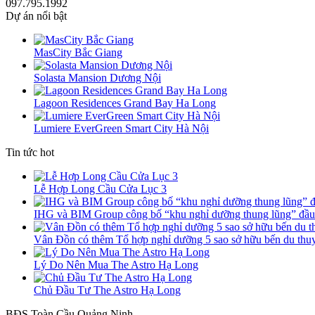
097.795.1992
Dự án nổi bật
MasCity Bắc Giang
Solasta Mansion Dương Nội
Lagoon Residences Grand Bay Ha Long
Lumiere EverGreen Smart City Hà Nội
Tin tức hot
Lễ Hợp Long Cầu Cửa Lục 3
IHG và BIM Group công bố “khu nghỉ dưỡng thung lũng” đầu t
Vân Đồn có thêm Tổ hợp nghỉ dưỡng 5 sao sở hữu bến du thuy
Lý Do Nên Mua The Astro Hạ Long
Chủ Đầu Tư The Astro Hạ Long
BĐS Toàn Cầu Quảng Ninh