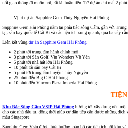
nối giao thông đi muôn nơi, rất là thuận tiện. Từ dự án chỉ mất 2 p
Vị trí dự án Sapphire Gem Thủy Nguyên Hải Phòng
Sapphire Gem Hải Phòng nằm tại phía bắc sông Cấm, gần với Trung tâ
tại, sân bay quốc tế Cát Bi và các tiện ích xung quanh, qua ba cây 
Liên kết vùng
dự án Sapphire Gem Hải Phòng
2 phút tới trung tâm hành chính mới
3 phút tới Sân Golf, Vin Wonders Vũ Yên
5 phút tới nhà hát lớn Hải Phòng
10 phút tới sân bay Cát Bi
5 phút tới trung tâm huyện Thủy Nguyên
25 phút đến Big C Hải Phòng
10 phút đến Vincom Plaza Imperia Hải Phòng.
TIỆN
Khu Bắc Sông Cấm VSIP Hải Phòng
hướng tới xây dựng nên một k
cho các nhà đầu tư, đồng thời giúp cư dân tiếp cận được những dịch v
mẫu Singapore
Sapphire Gem Vsip được thừa hưởng toàn bộ các tiện ích nội khu và 