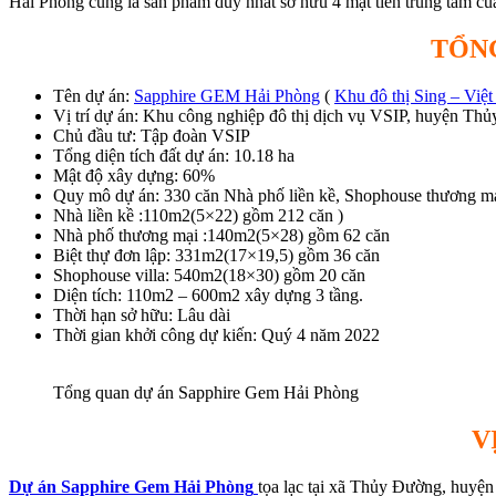
Hải Phòng cũng là sản phẩm duy nhất sở hữu 4 mặt tiền trung tâm của
TỔN
Tên dự án:
Sapphire GEM Hải Phòng
(
Khu đô thị Sing – Việ
Vị trí dự án: Khu công nghiệp đô thị dịch vụ VSIP, huyện Th
Chủ đầu tư: Tập đoàn VSIP
Tổng diện tích đất dự án: 10.18 ha
Mật độ xây dựng: 60%
Quy mô dự án: 330 căn Nhà phố liền kề, Shophouse thương mại,
Nhà liền kề :110m2(5×22) gồm 212 căn )
Nhà phố thương mại :140m2(5×28) gồm 62 căn
Biệt thự đơn lập: 331m2(17×19,5) gồm 36 căn
Shophouse villa: 540m2(18×30) gồm 20 căn
Diện tích: 110m2 – 600m2 xây dựng 3 tầng.
Thời hạn sở hữu: Lâu dài
Thời gian khởi công dự kiến: Quý 4 năm 2022
Tổng quan dự án Sapphire Gem Hải Phòng
V
Dự án Sapphire Gem Hải Phòng
tọa lạc tại xã Thủy Đường, huyện