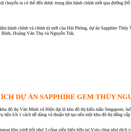
hút di chuyển ta có thể đến được trung tâm hành chính mới qua đường Đỗ
m hành chính và chính trị mới của Hải Phòng, dự án Sapphire Thủy Ngu
cầu Bính, Hoàng Văn Thụ và Nguyễn Trãi.
 ÍCH DỰ ÁN SAPPHIRE GEM THỦY N
hu đô thị Văn Minh và Hiện đại là khu đô thị kiểu mẫu Singapore, luôn
ụ tiện ích 1 cách dễ dàng và thuận lợi tạo nên một khu đô thị đẳng cấp 
ngoại khu vượt trội như 3 công viên hiện hữu tại Vsip cũng như dịch 