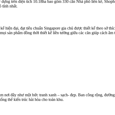
dựng trên diện tích 10.18ha bao gồm 330 căn Nhà phố liền kề, Shophous
 tính nhất.
kế hiện đại, đạt tiêu chuẩn Singapore gia chủ được thiết kế theo sở th
ọi sản phẩm đồng thời thiết kế liền tường giữa các căn giúp cách âm t
m nơi đây như một bức tranh xanh – sạch- đẹp. Ban công rộng, đường
ổng thể kiến trúc hài hòa cho toàn khu.