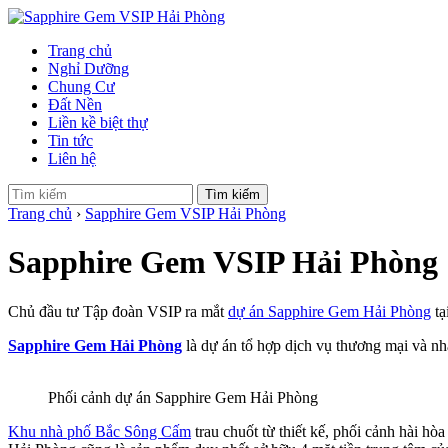
Trang chủ
Nghỉ Dưỡng
Chung Cư
Đất Nền
Liền kề biệt thự
Tin tức
Liên hệ
Tìm kiếm
Trang chủ
›
Sapphire Gem VSIP Hải Phòng
Sapphire Gem VSIP Hải Phòng
Chủ đầu tư Tập đoàn VSIP ra mắt
dự án Sapphire Gem Hải Phòng
tạ
Sapphire Gem Hải Phòng
là dự án tổ hợp dịch vụ thương mại và nh
Phối cảnh dự án Sapphire Gem Hải Phòng
Khu nhà phố Bắc Sông Cấm
trau chuốt từ thiết kế, phối cảnh hài h