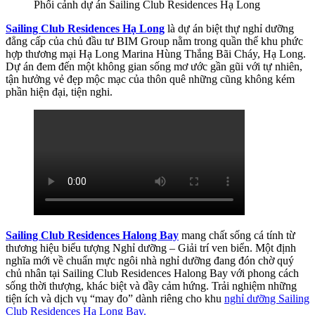
Phối cảnh dự án Sailing Club Residences Hạ Long
Sailing Club Residences Hạ Long
là dự án biệt thự nghỉ dưỡng
đẳng cấp của chủ đầu tư BIM Group nằm trong quần thể khu phức
hợp thương mại Hạ Long Marina Hùng Thắng Bãi Cháy, Hạ Long.
Dự án đem đến một không gian sống mơ ước gần gũi với tự nhiên,
tận hưởng vẻ đẹp mộc mạc của thôn quê những cũng không kém
phần hiện đại, tiện nghi.
Sailing Club Residences Halong Bay
mang chất sống cá tính từ
thương hiệu biểu tượng Nghỉ dưỡng – Giải trí ven biển. Một định
nghĩa mới về chuẩn mực ngôi nhà nghỉ dưỡng đang đón chờ quý
chủ nhân tại Sailing Club Residences Halong Bay với phong cách
sống thời thượng, khác biệt và đầy cảm hứng. Trải nghiệm những
tiện ích và dịch vụ “may đo” dành riêng cho khu
nghỉ dưỡng Sailing
Club Residences Ha Long Bay.