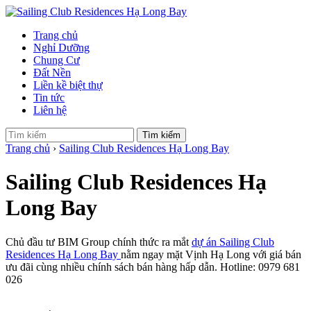
Trang chủ
Nghỉ Dưỡng
Chung Cư
Đất Nền
Liền kề biệt thự
Tin tức
Liên hệ
Tìm kiếm
Trang chủ
›
Sailing Club Residences Hạ Long Bay
Sailing Club Residences Hạ
Long Bay
Chủ đầu tư BIM Group chính thức ra mắt
dự án Sailing Club
Residences Hạ Long Bay
nằm ngay mặt Vịnh Hạ Long với giá bán
ưu đãi cùng nhiều chính sách bán hàng hấp dẫn. Hotline: 0979 681
026