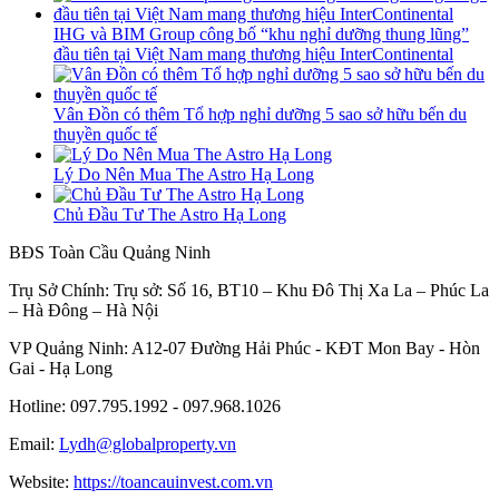
IHG và BIM Group công bố “khu nghỉ dưỡng thung lũng”
đầu tiên tại Việt Nam mang thương hiệu InterContinental
Vân Đồn có thêm Tổ hợp nghỉ dưỡng 5 sao sở hữu bến du
thuyền quốc tế
Lý Do Nên Mua The Astro Hạ Long
Chủ Đầu Tư The Astro Hạ Long
BĐS Toàn Cầu Quảng Ninh
Trụ Sở Chính: Trụ sở: Số 16, BT10 – Khu Đô Thị Xa La – Phúc La
– Hà Đông – Hà Nội
VP Quảng Ninh: A12-07 Đường Hải Phúc - KĐT Mon Bay - Hòn
Gai - Hạ Long
Hotline: 097.795.1992 - 097.968.1026
Email:
Lydh@globalproperty.vn
Website:
https://toancauinvest.com.vn