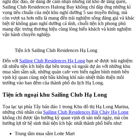
nghỉ độc đáo, dễ dàng để cảm nhận nhưng rất khó để lãng quên,
Sailing Club Residences Halong Bay không chỉ đáp ứng những kì
vọng tiêu chuẩn của một khu nghỉ dưỡng 5 sao truyền thống, mà
còn vượt xa hơn nữa là mang đến trải nghiệm sống đáng giá và khác
biệt từ không gian nghỉ dưỡng cá tính, chuỗi tiện ích phong phú
mang đặc trưng thương hiệu cùng lòng hiếu khách và kinh nghiệm
vận hành chuyên nghiệp.
Tiện ích Sailing Club Residences Hạ Long
Đến với
Sailing Club Residences Hạ Long
bạn sẽ được trải nghiệm
rất nhiều tiện ích hiện đại bên trong và ngoài dự án với những khu
mua sắm sầm uất, những quán cafe ven biển ngắm bình minh bên
vịnh kỳ quan cùng một bầu không khí náo nhiệt thân thiện môi
trường vào ban đêm của thành phố du lịch Hạ Long.
Tiện ích ngoại khu Sailing Club Hạ Long
Tọa lạc tại phía Tây bán đảo 1 trong Khu đô thị Hạ Long Marina,
những chủ nhân của
Sailing Club Residences Bãi Cháy Hạ Long
không chỉ được tận hưởng kỳ quan vịnh di sản mỗi ngày, mà còn
hưởng lợi từ hệ sinh thái tiện ích bậc nhất thành phố biển như:
Trung tâm mua sắm Lotte Mart