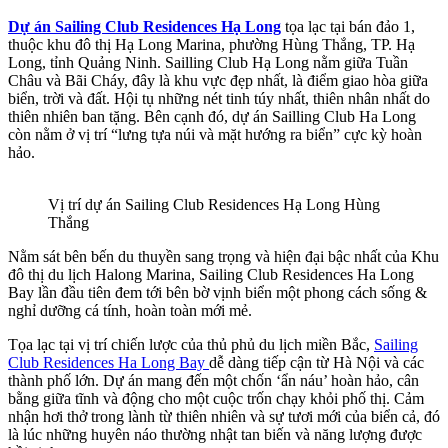
Dự án Sailing Club Residences Hạ Long
tọa lạc tại bán đảo 1,
thuộc khu đô thị Hạ Long Marina, phường Hùng Thắng, TP. Hạ
Long, tỉnh Quảng Ninh. Sailling Club Hạ Long nằm giữa Tuần
Châu và Bãi Cháy, đây là khu vực đẹp nhất, là điểm giao hòa giữa
biển, trời và đất. Hội tụ những nét tinh túy nhất, thiên nhân nhất do
thiên nhiên ban tặng. Bên cạnh đó, dự án Sailling Club Ha Long
còn nằm ở vị trí “lưng tựa núi và mặt hướng ra biển” cực kỳ hoàn
hảo.
Vị trí dự án Sailing Club Residences Hạ Long Hùng
Thắng
Nằm sát bên bến du thuyền sang trọng và hiện đại bậc nhất của Khu
đô thị du lịch Halong Marina, Sailing Club Residences Ha Long
Bay lần đầu tiên đem tới bên bờ vịnh biển một phong cách sống &
nghỉ dưỡng cá tính, hoàn toàn mới mẻ.
Tọa lạc tại vị trí chiến lược của thủ phủ du lịch miền Bắc,
Sailing
Club Residences Ha Long Bay
dễ dàng tiếp cận từ Hà Nội và các
thành phố lớn. Dự án mang đến một chốn ‘ẩn náu’ hoàn hảo, cân
bằng giữa tĩnh và động cho một cuộc trốn chạy khỏi phố thị. Cảm
nhận hơi thở trong lành từ thiên nhiên và sự tươi mới của biển cả, đó
là lúc những huyên náo thường nhật tan biến và năng lượng được