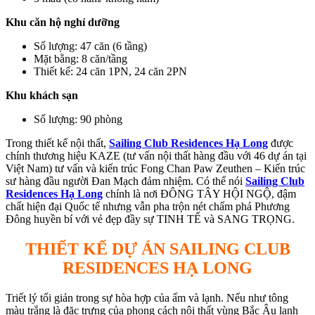
Khu căn hộ nghỉ dưỡng
Số lượng: 47 căn (6 tầng)
Mặt bằng: 8 căn/tầng
Thiết kế: 24 căn 1PN, 24 căn 2PN
Khu khách sạn
Số lượng: 90 phòng
Trong thiết kế nội thất,
Sailing Club Residences Hạ Long
được
chính thương hiệu KAZE (tư vấn nội thất hàng đầu với 46 dự án tại
Việt Nam) tư vấn và kiến trúc Fong Chan Paw Zeuthen – Kiến trúc
sư hàng đầu người Đan Mạch đảm nhiệm. Có thể nói
Sailing Club
Residences Hạ Long
chính là nơi ĐÔNG TÂY HỘI NGỘ, đậm
chất hiện đại Quốc tế nhưng vẫn pha trộn nét chấm phá Phương
Đông huyền bí với vẻ đẹp đầy sự TINH TẾ và SANG TRỌNG.
THIẾT KẾ DỰ ÁN SAILING CLUB
RESIDENCES HẠ LONG
Triết lý tối giản trong sự hòa hợp của ấm và lạnh. Nếu như tông
màu trắng là đặc trưng của phong cách nội thất vùng Bắc Âu lạnh