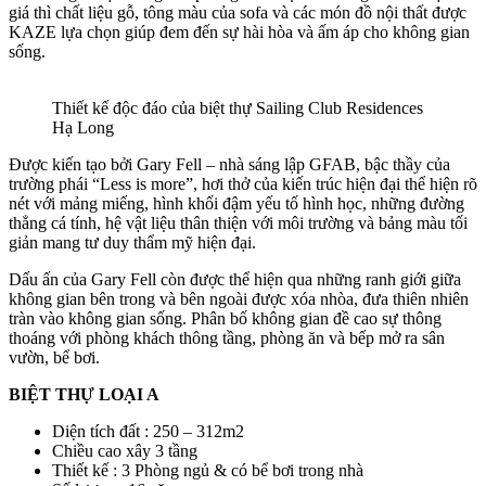
giá thì chất liệu gỗ, tông màu của sofa và các món đồ nội thất được
KAZE lựa chọn giúp đem đến sự hài hòa và ấm áp cho không gian
sống.
Thiết kế độc đáo của biệt thự Sailing Club Residences
Hạ Long
Được kiến tạo bởi Gary Fell – nhà sáng lập GFAB, bậc thầy của
trường phái “Less is more”, hơi thở của kiến trúc hiện đại thể hiện rõ
nét với mảng miếng, hình khối đậm yếu tố hình học, những đường
thẳng cá tính, hệ vật liệu thân thiện với môi trường và bảng màu tối
giản mang tư duy thẩm mỹ hiện đại.
Dấu ấn của Gary Fell còn được thể hiện qua những ranh giới giữa
không gian bên trong và bên ngoài được xóa nhòa, đưa thiên nhiên
tràn vào không gian sống. Phân bố không gian đề cao sự thông
thoáng với phòng khách thông tầng, phòng ăn và bếp mở ra sân
vườn, bể bơi.
BIỆT THỰ LOẠI A
Diện tích đất : 250 – 312m2
Chiều cao xây 3 tầng
Thiết kế : 3 Phòng ngủ & có bể bơi trong nhà