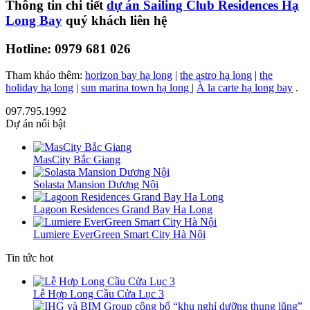
Thông tin chi tiết
dự án Sailing Club Residences Hạ
Long Bay
quý khách liên hệ
Hotline: 0979 681 026
Tham khảo thêm:
horizon bay hạ long
|
t
he astro hạ long
|
the
holiday hạ long
|
sun marina town hạ long
|
À la carte hạ long bay
.
097.795.1992
Dự án nổi bật
MasCity Bắc Giang
Solasta Mansion Dương Nội
Lagoon Residences Grand Bay Ha Long
Lumiere EverGreen Smart City Hà Nội
Tin tức hot
Lễ Hợp Long Cầu Cửa Lục 3