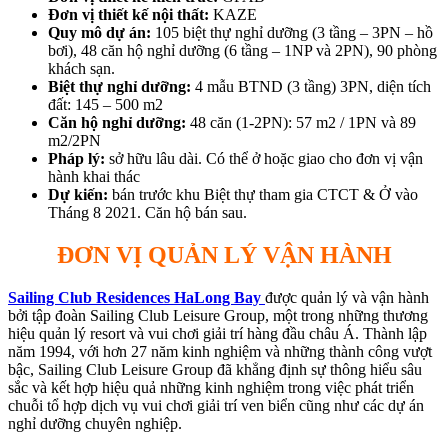
Đơn vị thiết kế nội thất:
KAZE
Quy mô dự án:
105 biệt thự nghỉ dưỡng (3 tầng – 3PN – hồ
bơi), 48 căn hộ nghỉ dưỡng (6 tầng – 1NP và 2PN), 90 phòng
khách sạn.
Biệt thự nghỉ dưỡng:
4 mẫu BTND (3 tầng) 3PN, diện tích
đất: 145 – 500 m2
Căn hộ nghỉ dưỡng:
48 căn (1-2PN): 57 m2 / 1PN và 89
m2/2PN
Pháp lý:
sở hữu lâu dài. Có thể ở hoặc giao cho đơn vị vận
hành khai thác
Dự kiến:
bán trước khu Biệt thự tham gia CTCT & Ở vào
Tháng 8 2021. Căn hộ bán sau.
ĐƠN VỊ QUẢN LÝ VẬN HÀNH
Sailing Club Residences HaLong Bay
được quản lý và vận hành
bởi tập đoàn Sailing Club Leisure Group, một trong những thương
hiệu quản lý resort và vui chơi giải trí hàng đầu châu Á. Thành lập
năm 1994, với hơn 27 năm kinh nghiệm và những thành công vượt
bậc, Sailing Club Leisure Group đã khẳng định sự thông hiểu sâu
sắc và kết hợp hiệu quả những kinh nghiệm trong việc phát triển
chuỗi tổ hợp dịch vụ vui chơi giải trí ven biển cũng như các dự án
nghỉ dưỡng chuyên nghiệp.