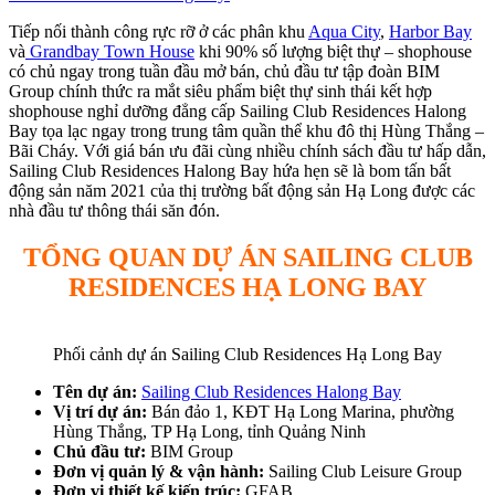
Tiếp nối thành công rực rỡ ở các phân khu
Aqua City
,
Harbor Bay
và
Grandbay Town House
khi 90% số lượng biệt thự – shophouse
có chủ ngay trong tuần đầu mở bán, chủ đầu tư tập đoàn BIM
Group chính thức ra mắt siêu phẩm biệt thự sinh thái kết hợp
shophouse nghỉ dưỡng đẳng cấp Sailing Club Residences Halong
Bay tọa lạc ngay trong trung tâm quần thể khu đô thị Hùng Thắng –
Bãi Cháy. Với giá bán ưu đãi cùng nhiều chính sách đầu tư hấp dẫn,
Sailing Club Residences Halong Bay hứa hẹn sẽ là bom tấn bất
động sản năm 2021 của thị trường bất động sản Hạ Long được các
nhà đầu tư thông thái săn đón.
TỔNG QUAN DỰ ÁN SAILING CLUB
RESIDENCES HẠ LONG BAY
Phối cảnh dự án Sailing Club Residences Hạ Long Bay
Tên dự án:
Sailing Club Residences Halong Bay
Vị trí dự án:
Bán đảo 1, KĐT Hạ Long Marina, phường
Hùng Thắng, TP Hạ Long, tỉnh Quảng Ninh
Chủ đầu tư:
BIM Group
Đơn vị quản lý & vận hành:
Sailing Club Leisure Group
Đơn vị thiết kế kiến trúc:
GFAB