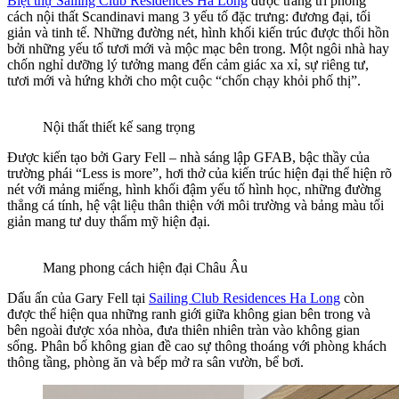
Biệt thự Sailing Club Residences Ha Long
được trang trí phong
cách nội thất Scandinavi mang 3 yếu tố đặc trưng: đương đại, tối
giản và tinh tế. Những đường nét, hình khối kiến trúc được thổi hồn
bởi những yếu tố tươi mới và mộc mạc bên trong. Một ngôi nhà hay
chốn nghỉ dưỡng lý tưởng mang đến cảm giác xa xỉ, sự riêng tư,
tươi mới và hứng khởi cho một cuộc “chốn chạy khỏi phố thị”.
Nội thất thiết kế sang trọng
Được kiến tạo bởi Gary Fell – nhà sáng lập GFAB, bậc thầy của
trường phái “Less is more”, hơi thở của kiến trúc hiện đại thể hiện rõ
nét với mảng miếng, hình khối đậm yếu tố hình học, những đường
thẳng cá tính, hệ vật liệu thân thiện với môi trường và bảng màu tối
giản mang tư duy thẩm mỹ hiện đại.
Mang phong cách hiện đại Châu Âu
Dấu ấn của Gary Fell tại
Sailing Club Residences Ha Long
còn
được thể hiện qua những ranh giới giữa không gian bên trong và
bên ngoài được xóa nhòa, đưa thiên nhiên tràn vào không gian
sống. Phân bố không gian đề cao sự thông thoáng với phòng khách
thông tầng, phòng ăn và bếp mở ra sân vườn, bể bơi.