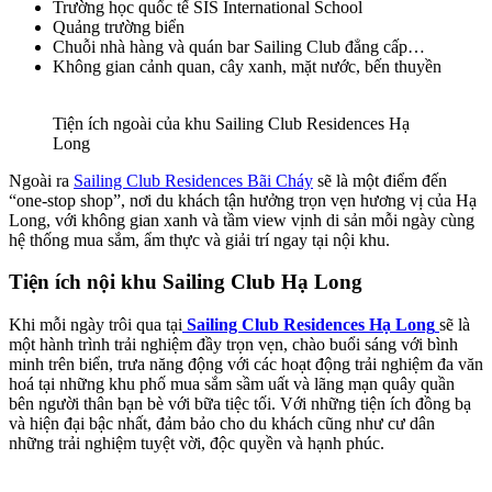
Trường học quốc tế SIS International School
Quảng trường biển
Chuỗi nhà hàng và quán bar Sailing Club đẳng cấp…
Không gian cảnh quan, cây xanh, mặt nước, bến thuyền
Tiện ích ngoài của khu Sailing Club Residences Hạ
Long
Ngoài ra
Sailing Club Residences Bãi Cháy
sẽ là một điểm đến
“one-stop shop”, nơi du khách tận hưởng trọn vẹn hương vị của Hạ
Long, với không gian xanh và tầm view vịnh di sản mỗi ngày cùng
hệ thống mua sắm, ẩm thực và giải trí ngay tại nội khu.
Tiện ích nội khu Sailing Club Hạ Long
Khi mỗi ngày trôi qua tại
Sailing Club Residences Hạ Long
sẽ là
một hành trình trải nghiệm đầy trọn vẹn, chào buổi sáng với bình
minh trên biển, trưa năng động với các hoạt động trải nghiệm đa văn
hoá tại những khu phố mua sắm sầm uất và lãng mạn quây quần
bên người thân bạn bè với bữa tiệc tối. Với những tiện ích đồng bạ
và hiện đại bậc nhất, đảm bảo cho du khách cũng như cư dân
những trải nghiệm tuyệt vời, độc quyền và hạnh phúc.