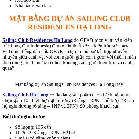
Nhà hàng Sandals.
MẶT BẰNG DỰ ÁN SAILING CLUB
RESIDENCES HẠ LONG
Sailing Club Residences Ha Long
do GFAB (đơn vị tư vấn kiến
trúc hàng đầu Indonesia) đảm nhận thiết kế và kiến trúc sư Gary
Fell danh tiếng dẫn dắt. GFAB đã tạo ra một sự kết hợp nhuyền
nhuyễn giữa cảnh vật với con người, giữa con người với thiên nhiên
theo đúng tinh thần “xóa nhòa khoảng cách giữa kiến trúc và cảnh
quan”.
Mặt bằng dự án Sailing Club Residences Hạ Long Bay
Sailing Club Hạ Long
có đa dạng sản phẩm cho khách hàng lựa
chọn gồm 105 biệt thự nghỉ dưỡng (3 tầng – 3PN – hồ bơi), 48 căn
hộ nghỉ dưỡng (6 tầng – 1NP và 2PN), 90 phòng khách sạn.
Biệt thự nghỉ dưỡng
Số lượng: 105 căn
Thiết kế: 3 tầng – 3PN -Bể bơi
5 mẫu (có hầm/ không hầm)