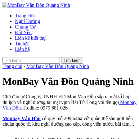
Trang chủ
Nghỉ Dưỡng
Chung Cư
Đất Nền
Liền kề biệt thự
Tin tức
Liên hệ
Tìm kiếm
Trang chủ
›
MonBay Vân Đồn Quảng Ninh
MonBay Vân Đồn Quảng Ninh
Chủ đầu tư Công ty TNHH HD Mon Vân Đồn sắp ra mắt tổ hợp
du lịch và nghỉ dưỡng tại mặt vịnh Bái Tử Long với tên gọi
Monbay
Vân Đồn
. Hotline: 0979 681 026
Monbay Vân Đồn
có quy mô 299,64ha với quần thể sân golf tiêu
chuẩn quốc tế, khu nghỉ dưỡng cao cấp, công viên nước, bãi tắm…