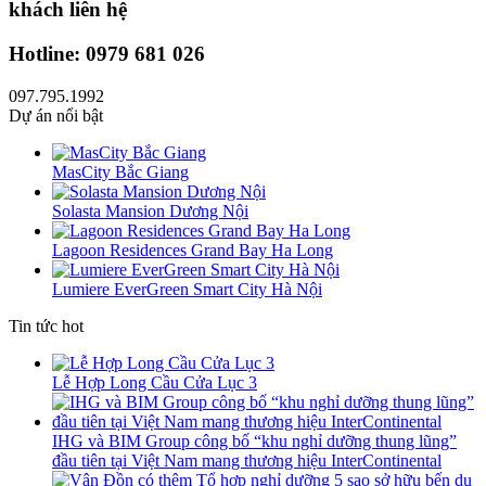
khách liên hệ
Hotline: 0979 681 026
097.795.1992
Dự án nổi bật
MasCity Bắc Giang
Solasta Mansion Dương Nội
Lagoon Residences Grand Bay Ha Long
Lumiere EverGreen Smart City Hà Nội
Tin tức hot
Lễ Hợp Long Cầu Cửa Lục 3
IHG và BIM Group công bố “khu nghỉ dưỡng thung lũng”
đầu tiên tại Việt Nam mang thương hiệu InterContinental