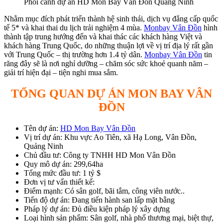
Phối cảnh dự án HD Mon Bay Vân Đồn Quảng Ninh
Nhằm mục đích phát triển thành hệ sinh thái, dịch vụ đẳng cấp quốc
tế 5* và khai thai du lịch trải nghiệm 4 mùa.
Monbay Vân Đồn
hình
thành tập trung hướng đến và khai thác các khách hàng Việt và
khách hàng Trung Quốc, do những thuận lợi về vị trí địa lý rất gần
với Trung Quốc – thị trường hơn 1.4 tỷ dân.
Monbay Vân Đồn
tin
răng đây sẽ là nơi nghỉ dưỡng – chăm sóc sức khoẻ quanh năm –
giải trí hiện đại – tiện nghi mua sắm.
TỔNG QUAN DỰ ÁN MON BAY VÂN
ĐỒN
Tên dự án:
HD Mon Bay Vân Đồn
Vị trí dự án: Khu vực Ao Tiên, xã Hạ Long, Vân Đồn,
Quảng Ninh
Chủ đầu tư: Công ty TNHH HD Mon Vân Đồn
Quy mô dự án: 299,64ha
Tổng mức đầu tư: 1 tỷ $
Đơn vị tư vấn thiết kế:
Điểm mạnh: Có sân golf, bãi tắm, công viên nước..
Tiến độ dự án: Đang tiến hành san lấp mặt bằng
Pháp lý dự án: Đủ điều kiện pháp lý xây dựng
Loại hình sản phẩm: Sân golf, nhà phố thương mại, biệt thự,