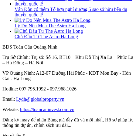
Vân Đồn có thêm Tổ hợp nghỉ dưỡng 5 sao sở hữu bến du
thuyền quốc tế
Lý Do Nên Mua The Astro Hạ Long
Chủ Đầu Tư The Astro Hạ Long
BĐS Toàn Cầu Quảng Ninh
Trụ Sở Chính: Trụ sở: Số 16, BT10 – Khu Đô Thị Xa La – Phúc La
– Hà Đông – Hà Nội
VP Quảng Ninh: A12-07 Đường Hải Phúc - KĐT Mon Bay - Hòn
Gai - Hạ Long
Hotline: 097.795.1992 - 097.968.1026
Email:
Lydh@globalproperty.vn
Website:
https://toancauinvest.com.vn
Đăng ký ngay để nhận Bảng giá đầy đủ và mới nhất, Hồ sơ pháp lý,
thông tin dự án, chính sách ưu đãi...
Họ và tên
*