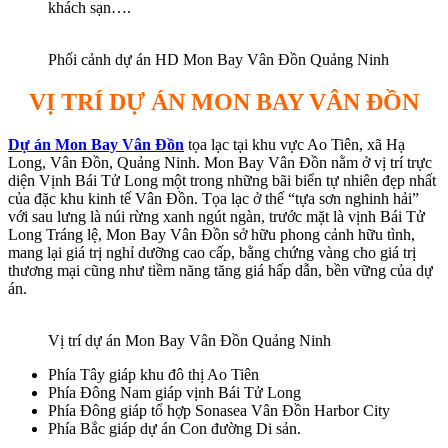
khách sạn….
Phối cảnh dự án HD Mon Bay Vân Đồn Quảng Ninh
VỊ TRÍ DỰ ÁN MON BAY VÂN ĐỒN
Dự án Mon Bay Vân Đồn
tọa lạc tại khu vực Ao Tiên, xã Hạ
Long, Vân Đồn, Quảng Ninh. Mon Bay Vân Đồn nằm ở vị trí trực
diện Vịnh Bái Tử Long một trong những bãi biển tự nhiên đẹp nhất
của đặc khu kinh tế Vân Đồn. Tọa lạc ở thế “tựa sơn nghinh hải”
với sau lưng là núi rừng xanh ngút ngàn, trước mặt là vịnh Bái Tử
Long Tráng lệ, Mon Bay Vân Đồn sở hữu phong cảnh hữu tình,
mang lại giá trị nghỉ dưỡng cao cấp, bằng chứng vàng cho giá trị
thương mại cũng như tiềm năng tăng giá hấp dẫn, bền vững của dự
án.
Vị trí dự án Mon Bay Vân Đồn Quảng Ninh
Phía Tây giáp khu đô thị Ao Tiên
Phía Đông Nam giáp vịnh Bái Tử Long
Phía Đông giáp tổ hợp Sonasea Vân Đồn Harbor City
Phía Bắc giáp dự án Con đường Di sản.