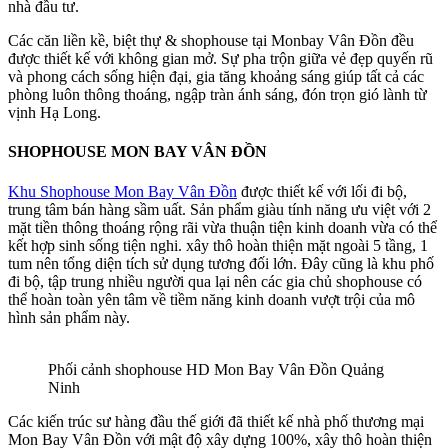
nhà đầu tư.
Các căn liền kề, biệt thự & shophouse tại Monbay Vân Đồn đều
được thiết kế với không gian mở. Sự pha trộn giữa vẻ đẹp quyến rũ
và phong cách sống hiện đại, gia tăng khoảng sáng giúp tất cả các
phòng luôn thông thoáng, ngập tràn ánh sáng, đón trọn gió lành từ
vịnh Hạ Long.
SHOPHOUSE MON BAY VÂN ĐỒN
Khu Shophouse Mon Bay Vân Đồn
được thiết kế với lối đi bộ,
trung tâm bán hàng sầm uất. Sản phẩm giàu tính năng ưu việt với 2
mặt tiền thông thoáng rộng rãi vừa thuận tiện kinh doanh vừa có thể
kết hợp sinh sống tiện nghi. xây thô hoàn thiện mặt ngoài 5 tầng, 1
tum nên tổng diện tích sử dụng tương đối lớn. Đây cũng là khu phố
đi bộ, tập trung nhiều người qua lại nên các gia chủ shophouse có
thể hoàn toàn yên tâm về tiềm năng kinh doanh vượt trội của mô
hình sản phẩm này.
Phối cảnh shophouse HD Mon Bay Vân Đồn Quảng
Ninh
Các kiến trúc sư hàng đầu thế giới đã thiết kế nhà phố thương mại
Mon Bay Vân Đồn với mật độ xây dựng 100%, xây thô hoàn thiện