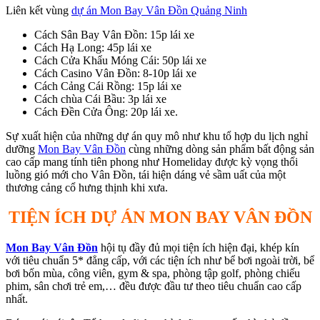
Liên kết vùng
dự án Mon Bay Vân Đồn Quảng Ninh
Cách Sân Bay Vân Đồn: 15p lái xe
Cách Hạ Long: 45p lái xe
Cách Cửa Khẩu Móng Cái: 50p lái xe
Cách Casino Vân Đồn: 8-10p lái xe
Cách Cảng Cái Rồng: 15p lái xe
Cách chùa Cái Bầu: 3p lái xe
Cách Đền Cửa Ông: 20p lái xe.
Sự xuất hiện của những dự án quy mô như khu tổ hợp du lịch nghỉ
dưỡng
Mon Bay Vân Đồn
cùng những dòng sản phẩm bất động sản
cao cấp mang tính tiên phong như Homeliday được kỳ vọng thổi
luồng gió mới cho Vân Đồn, tái hiện dáng vẻ sầm uất của một
thương cảng cổ hưng thịnh khi xưa.
TIỆN ÍCH DỰ ÁN MON BAY VÂN ĐỒN
Mon Bay Vân Đồn
hội tụ đầy đủ mọi tiện ích hiện đại, khép kín
với tiêu chuẩn 5* đẳng cấp, với các tiện ích như bể bơi ngoài trời, bể
bơi bốn mùa, công viên, gym & spa, phòng tập golf, phòng chiếu
phim, sân chơi trẻ em,… đều được đầu tư theo tiêu chuẩn cao cấp
nhất.