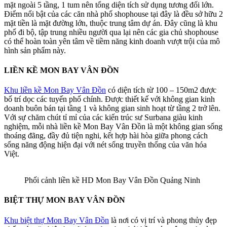
mặt ngoài 5 tầng, 1 tum nên tổng diện tích sử dụng tương đối lớn.
Điểm nổi bật của các căn nhà phố shophouse tại đây là đều sở hữu 2
mặt tiền là mặt đường lớn, thuộc trung tâm dự án. Đây cũng là khu
phố đi bộ, tập trung nhiều người qua lại nên các gia chủ shophouse
có thể hoàn toàn yên tâm về tiềm năng kinh doanh vượt trội của mô
hình sản phẩm này.
LIỀN KỀ MON BAY VÂN ĐỒN
Khu liền kề Mon Bay Vân Đồn
có diện tích từ 100 – 150m2 được
bố trí dọc các tuyến phố chính. Được thiết kế với không gian kinh
doanh buôn bán tại tầng 1 và không gian sinh hoạt từ tầng 2 trở lên.
Với sự chăm chút tỉ mỉ của các kiến trúc sư Surbana giàu kinh
nghiệm, mỗi nhà liền kề Mon Bay Vân Đồn là một không gian sống
thoáng đãng, đầy đủ tiện nghi, kết hợp hài hòa giữa phong cách
sống năng động hiện đại với nét sống truyền thống của văn hóa
Việt.
Phối cảnh liền kề HD Mon Bay Vân Đồn Quảng Ninh
BIỆT THỰ MON BAY VÂN ĐỒN
Khu biệt thự Mon Bay Vân Đồn
là nơi có vị trí và phong thủy đẹp