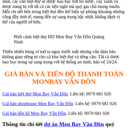
nhất, các căn biệt thự sẽ được bao bọc bởi hồ nước, cây xanh và
được trang bị với tất cả các tiện nghi mà quý gia chủ mong muốn.
Mỗi chi tiết bên trong biệt thự đều thể hiện sự phóng khoáng nhưng
cũng đầy tinh tế, mang đến sự sang trọng bậc nhất, khẳng định vị
thế của người sở hữu.
Phối cảnh biệt thự HD Mon Bay Vân Đồn Quảng
Ninh
Thiên nhiên hùng vĩ mở ra ngay trước mắt nhưng vẫn đảm bảo
không gian riêng tư cho cả khu biệt thự và từng căn. Tất cả được
bao bọc trong sự sang trọng với hệ thống an ninh, bảo vệ 24/24.
GIÁ BÁN VÀ TIẾN ĐỘ THANH TOÁN
MONBAY VÂN ĐỒN
Giá bán biệt thự Mon Bay Vân Đồn
. Liên hệ: 0979 681 026
Giá bán shophouse Mon Bay Vân Đồn
. Liên hệ: 0979 681 026
Giá bán liền kề Mon Bay Vân Đồn
. Liên hệ: 0979 681 026
Thông tin chi tiết
dự án Mon Bay Vân Đồn
quý