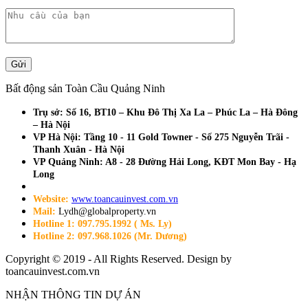
Bất động sản Toàn Cầu Quảng Ninh
Trụ sở: Số 16, BT10 – Khu Đô Thị Xa La – Phúc La – Hà Đông
– Hà Nội
VP Hà Nội: Tầng 10 - 11 Gold Towner - Số 275 Nguyễn Trãi -
Thanh Xuân - Hà Nội
VP Quảng Ninh: A8 - 28 Đường Hải Long, KĐT Mon Bay - Hạ
Long
Website:
www.toancauinvest.com.vn
Mail:
Lydh@globalproperty.vn
Hotline 1: 097.795.1992 ( Ms. Ly)
Hotline 2: 097.968.1026 (Mr. Dương)
Copyright © 2019 - All Rights Reserved. Design by
toancauinvest.com.vn
NHẬN THÔNG TIN DỰ ÁN