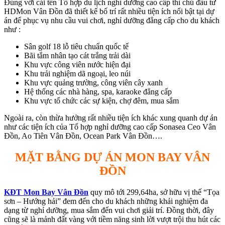
Đúng với cái tên Tổ hợp du lịch nghỉ dưỡng cao cấp thì chủ đầu tư
HDMon Vân Đồn đã thiết kế bố trí rất nhiều tiện ích nổi bật tại dự
án để phục vụ nhu cầu vui chơi, nghỉ dưỡng đẳng cấp cho du khách
như :
Sân golf 18 lỗ tiêu chuẩn quốc tế
Bãi tắm nhân tạo cát trắng trải dài
Khu vực công viên nước hiện đại
Khu trải nghiệm dã ngoại, leo núi
Khu vực quảng trường, công viên cây xanh
Hệ thống các nhà hàng, spa, karaoke đẳng cấp
Khu vực tổ chức các sự kiện, chợ đêm, mua sắm
Ngoài ra, còn thừa hưởng rất nhiều tiện ích khác xung quanh dự án
như các tiện ích của Tổ hợp nghỉ dưỡng cao cấp Sonasea Ceo Vân
Đồn, Ao Tiên Vân Đồn, Ocean Park Vân Đồn….
MẶT BẰNG DỰ ÁN MON BAY VÂN
ĐỒN
KĐT Mon Bay Vân Đồn
quy mô tới 299,64ha, sở hữu vị thế “Tọa
sơn – Hướng hải” đem đến cho du khách những khải nghiệm đa
dạng từ nghỉ dưỡng, mua sắm đến vui chơi giải trí. Đồng thời, đây
cũng sẽ là mảnh đất vàng với tiềm năng sinh lời vượt trội thu hút các