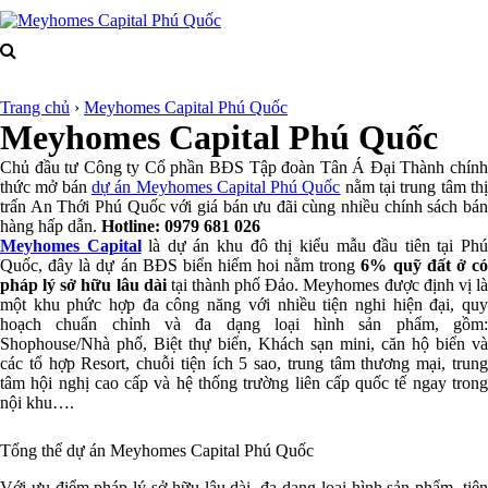
Trang chủ
›
Meyhomes Capital Phú Quốc
Meyhomes Capital Phú Quốc
Chủ đầu tư Công ty Cổ phần BĐS Tập đoàn Tân Á Đại Thành chính
thức mở bán
dự án Meyhomes Capital Phú Quốc
nằm tại trung tâm th
trấn An Thới Phú Quốc với giá bán ưu đãi cùng nhiều chính sách bán
hàng hấp dẫn.
Hotline: 0979 681 026
Meyhomes Capital
là dự án khu đô thị kiểu mẫu đầu tiên tại Ph
Quốc, đây là dự án BĐS biển hiếm hoi nằm trong
6% quỹ đất ở c
pháp lý sở hữu lâu dài
tại thành phố Đảo. Meyhomes được định vị l
một khu phức hợp đa công năng với nhiều tiện nghi hiện đại, quy
hoạch chuẩn chỉnh và đa dạng loại hình sản phẩm, gồm:
Shophouse/Nhà phố, Biệt thự biển, Khách sạn mini, căn hộ biển và
các tổ hợp Resort, chuỗi tiện ích 5 sao, trung tâm thương mại, trung
tâm hội nghị cao cấp và hệ thống trường liên cấp quốc tế ngay trong
nội khu….
Tổng thể dự án Meyhomes Capital Phú Quốc
Với ưu điểm pháp lý sở hữu lâu dài, đa dạng loại hình sản phẩm, tiện