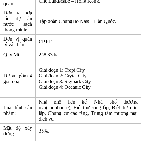
One Landscape – Hong Kong.
quan:
Đơn vị hợp
tác dự án
Tập đoàn ChungHo Nais – Hàn Quốc.
nước sạch
thông minh:
Đơn vị quản
CBRE
lý vận hành:
Quy Mô:
258,33 ha.
Giai đoạn 1: Tropi City
Dự án gồm 4
Giai đoạn 2: Crytal City
giai đoạn
Giai đoạn 3: Skypark City
Giai đoạn 4: Oceanic City
Nhà phố liên kế, Nhà phố thương
Loại hình sản
mại(shophouse), Biệt thự song lập, Biệt thự đơn
phẩm:
lập, Chung cư cao tầng, Trung tâm thương mại
dịch vụ.
Mật độ xây
35%.
dựng: