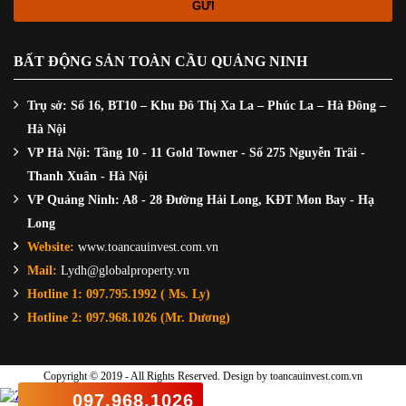
BẤT ĐỘNG SẢN TOÀN CẦU QUẢNG NINH
Trụ sở: Số 16, BT10 – Khu Đô Thị Xa La – Phúc La – Hà Đông –
Hà Nội
VP Hà Nội: Tầng 10 - 11 Gold Towner - Số 275 Nguyễn Trãi -
Thanh Xuân - Hà Nội
VP Quảng Ninh: A8 - 28 Đường Hải Long, KĐT Mon Bay - Hạ
Long
Website:
www.toancauinvest.com.vn
Mail:
Lydh@globalproperty.vn
Hotline 1: 097.795.1992 ( Ms. Ly)
Hotline 2: 097.968.1026 (Mr. Dương)
Copyright © 2019 - All Rights Reserved. Design by
toancauinvest.com.vn
097.968.1026