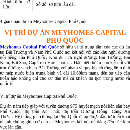
Hình thức sở
Sổ đỏ, sỡ hữu lâu dài.
hữu:
4 giai đoạn dự án Meyhomes Capital Phú Quốc
VỊ TRÍ DỰ ÁN MEYHOMES CAPITAL
PHÚ QUỐC
Meyhomes Capital Phú Quốc
sỡ hữu vị trí trung tâm của các dự á
tại Bãi Trường và Nam Phú Quốc nơi kết nối với các khu nghỉ dưỡng
nổi tiếng của Phú Quốc. Khu du lịch nghỉ dưỡng: Bãi Trường, Bãi
Kem, Bãi Sao, Cáp Treo Hòn Thơm… Đặc biệt dự án còn kết nối với
trục đường ven biển Bãi Trường với phạm vi quy hoạch rộng 66m tính
từ mép nước biển trung bình và dài 10,68km mang đến sự tiếp cận
hoàn hảo không chỉ cho cư dân mà cả khách du lịch trong nước và
quốc tế.
Vị trí dự án Meyhomes Capital Phú Quốc
Dự án nằm tiếp giáp với tuyến đuờng 975 huyết mạch nối liền sân bay
Phú Quốc, thị trấn An Thới, thị trấn Dương Đông, Cảng An
Thới… Hệ thống giao thông tại Phú Quốc đang được đầu tư triển khai
nhanh chóng giúp cư dân tại Meyhomes kết nối dễ dàng đến các khu
vực lân cận.