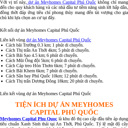
Với vị trí này,
dự án Meyhomes Capital Phú Quốc
không chỉ mang
đến cho quy khách hàng và các nhà đầu tư tiềm năng sinh lời hấp dẫn,
đồng thời đáp ứng tiêu chí phong thủy mang đến tài vượng cho gia
chủ khi lựa chọn an cư tại đây.
Kết nối dự án Meyhomes Capital Phú Quốc
Liên kết vùng
dự án Meyhomes Capital Phú Quốc
Cách bãi Trường 0.3 km; 1 phút di chuyển.
Cách Thị trấn An Thới 4km; 5 phút di chuyển.
Cách Bãi Sao 4.5 km; 6 phút di chuyển.
Cách Mũi Ông đội 5km; 6 phút di chuyển.
Cách Cáp treo Hòn Thơm 6km; 7 phút di chuyển.
Cách Bãi Khem 6km; 7 phút di chuyển.
Cách Sân bay Phú Quốc 10km; 12 phút di chuyển.
Cách Thị trấn Dương Đông 18km; 20 phút di chuyển.
Liên kết vùng dự án Meyhomes Capital Phú Quốc
TIỆN ÍCH DỰ ÁN MEYHOMES
CAPITAL PHÚ QUỐC
Meyhomes Capital Phu Quoc
là khu đô thị cao cấp đầu tiên áp dụn
tiêu chuẩn Xanh Sinh thái tại An Thới, Phú Quốc. Tỷ lệ mật độ cây