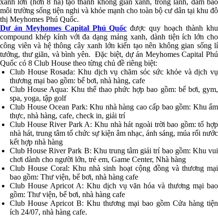
xanh lớn (hơn 8 ha) tạo thành không gian xanh, trong lành, đảm bảo
môi trường sống tiện nghi và khỏe mạnh cho toàn bộ cư dân tại khu đô
thị Meyhomes Phú Quốc.
Dự án Meyhomes Capital Phú Quốc
được quy hoạch thành khu
compound khép kính với đa dạng mảng xanh, dành tiện ích lớn cho
công viên và hệ thông cây xanh lớn kiến tạo nên không gian sống lí
tưởng, thư giãn, và bình yên. Đặc biệt, dự án Meyhomes Capital Phú
Quốc có 8 Club House theo từng chủ đề riêng biệt:
Club House Rosada: Khu dịch vụ chăm sóc sức khỏe và dịch vụ
thương mại bao gồm: bể bơi, nhà hàng, cafe
Club House Aqua: Khu thể thao phức hợp bao gồm: bể bơi, gym,
spa, yoga, tập golf
Club House Ocean Park: Khu nhà hàng cao cấp bao gồm: Khu ẩm
thực, nhà hàng, cafe, check in, giải trí
Club House River Park A: Khu nhà hát ngoài trời bao gồm: tổ hợp
nhà hát, trung tâm tổ chức sự kiện âm nhạc, ánh sáng, múa rối nước
kết hợp nhà hàng
Club House River Park B: Khu trung tâm giải trí bao gồm: Khu vui
chơi dành cho người lớn, trẻ em, Game Center, Nhà hàng
Club House Coral: Khu nhà sinh hoạt cộng đồng và thương mại
bao gồm: Thư viện, bể bơi, nhà hàng cafe
Club House Apricot A: Khu dịch vụ văn hóa và thương mại bao
gồm: Thư viện, bể bơi, nhà hàng cafe
Club House Apricot B: Khu thương mại bao gồm Cửa hàng tiện
ích 24/07, nhà hàng cafe.