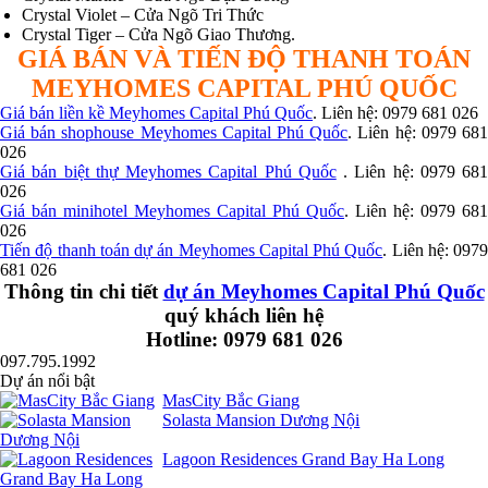
Crystal Violet – Cửa Ngõ Tri Thức
Crystal Tiger – Cửa Ngõ Giao Thương.
GIÁ BÁN VÀ TIẾN ĐỘ THANH TOÁN
MEYHOMES CAPITAL PHÚ QUỐC
Giá bán liền kề Meyhomes Capital Phú Quốc
. Liên hệ: 0979 681 026
Giá bán shophouse Meyhomes Capital Phú Quốc
. Liên hệ: 0979 68
026
Giá bán biệt thự Meyhomes Capital Phú Quốc
. Liên hệ: 0979 681
026
Giá bán minihotel Meyhomes Capital Phú Quốc
. Liên hệ: 0979 681
026
Tiến độ thanh toán dự án Meyhomes Capital Phú Quốc
. Liên hệ: 0979
681 026
Thông tin chi tiết
dự án Meyhomes Capital Phú Quốc
quý khách liên hệ
Hotline: 0979 681 026
097.795.1992
Dự án nổi bật
MasCity Bắc Giang
Solasta Mansion Dương Nội
Lagoon Residences Grand Bay Ha Long