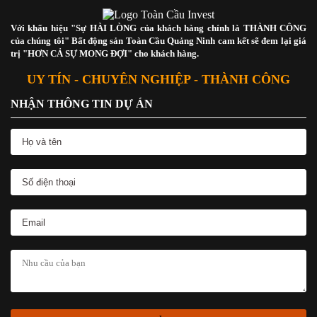
Với khẩu hiệu "Sự HÀI LÒNG của khách hàng chính là THÀNH CÔNG
của chúng tôi" Bất động sản Toàn Cầu Quảng Ninh cam kết sẽ đem lại giá
trị "HƠN CẢ SỰ MONG ĐỢI" cho khách hàng.
UY TÍN - CHUYÊN NGHIỆP - THÀNH CÔNG
NHẬN THÔNG TIN DỰ ÁN