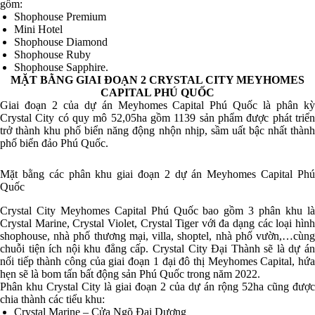
gồm:
Shophouse Premium
Mini Hotel
Shophouse Diamond
Shophouse Ruby
Shophouse Sapphire.
MẶT BẰNG GIAI ĐOẠN 2 CRYSTAL CITY MEYHOMES
CAPITAL PHÚ QUỐC
Giai đoạn 2 của dự án Meyhomes Capital Phú Quốc là phân kỳ
Crystal City có quy mô 52,05ha gồm 1139 sản phẩm được phát triển
trở thành khu phố biển năng động nhộn nhịp, sầm uất bậc nhất thành
phố biển đảo Phú Quốc.
Mặt bằng các phân khu giai đoạn 2 dự án Meyhomes Capital Phú
Quốc
Crystal City Meyhomes Capital Phú Quốc bao gồm 3 phân khu là
Crystal Marine, Crystal Violet, Crystal Tiger với đa dạng các loại hình
shophouse, nhà phố thương mại, villa, shoptel, nhà phố vườn,…cùng
chuỗi tiện ích nội khu đẳng cấp. Crystal City Đại Thành sẽ là dự án
nối tiếp thành công của giai đoạn 1 đại đô thị Meyhomes Capital, hứa
hẹn sẽ là bom tấn bất động sản Phú Quốc trong năm 2022.
Phân khu Crystal City là giai đoạn 2 của dự án rộng 52ha cũng được
chia thành các tiểu khu:
Crystal Marine – Cửa Ngõ Đại Dương