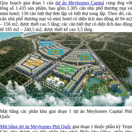
Quy hoạch giai đoạn 1 của
dự án Meyhomes Capital
cung ứng với
tổng số 1.435 sản phẩm, bao gồm 1.305 căn nhà phố thương mại và
mini hotel; 130 căn biệt thự đơn lập và biệt thự song lập. Theo đó, các
căn nhà phố thương mại và mini hotel có diện tích dao động từ 94 m2
– 156 m2, được thiết cao 5 tầng; các căn biệt thự có diện tích dao động
từ 185 m2 – 240,5 m2, được thiết kế cao 3,5 tầng.
Mặt bằng các phân khu giai đoạn 1 dự án Meyhomes Capital Phú
Quốc
Mặt bằng dự án Meyhomes Phú Quốc
giai đoạn 1 thuộc phần kỳ Tropi
City chia thành các tiểu phân khu như: Phân khu Olive, phân khu