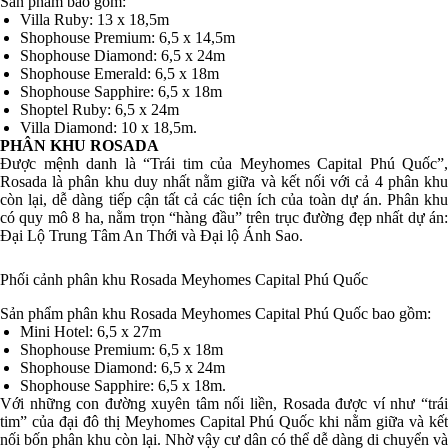
Sản phẩm bao gồm:
Villa Ruby: 13 x 18,5m
Shophouse Premium: 6,5 x 14,5m
Shophouse Diamond: 6,5 x 24m
Shophouse Emerald: 6,5 x 18m
Shophouse Sapphire: 6,5 x 18m
Shoptel Ruby: 6,5 x 24m
Villa Diamond: 10 x 18,5m.
PHÂN KHU ROSADA
Được mệnh danh là “Trái tim của Meyhomes Capital Phú Quốc”,
Rosada là phân khu duy nhất nằm giữa và kết nối với cả 4 phân khu
còn lại, dễ dàng tiếp cận tất cả các tiện ích của toàn dự án. Phân khu
có quy mô 8 ha, nằm trọn “hàng đầu” trên trục đường đẹp nhất dự án:
Đại Lộ Trung Tâm An Thới và Đại lộ Ánh Sao.
Phối cảnh phân khu Rosada Meyhomes Capital Phú Quốc
Sản phẩm phân khu Rosada Meyhomes Capital Phú Quốc bao gồm:
Mini Hotel: 6,5 x 27m
Shophouse Premium: 6,5 x 18m
Shophouse Diamond: 6,5 x 24m
Shophouse Sapphire: 6,5 x 18m.
Với những con đường xuyên tâm nối liền, Rosada được ví như “trái
tim” của đại đô thị Meyhomes Capital Phú Quốc khi nằm giữa và kết
nối bốn phân khu còn lại. Nhờ vậy cư dân có thể dễ dàng di chuyển và