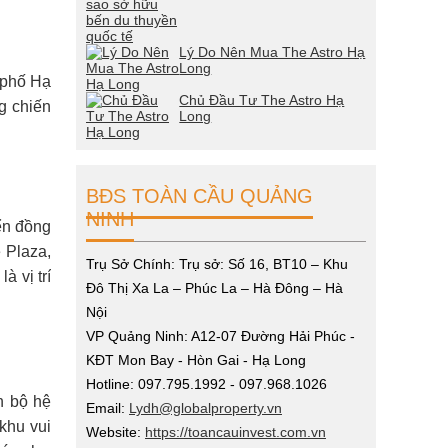
Lý Do Nên Mua The Astro Hạ
Long
 phố Hạ
Chủ Đầu Tư The Astro Hạ
g chiến
Long
BĐS TOÀN CẦU QUẢNG
NINH
ển đồng
 Plaza,
Trụ Sở Chính: Trụ sở: Số 16, BT10 – Khu
 vị trí
Đô Thị Xa La – Phúc La – Hà Đông – Hà
Nội
VP Quảng Ninh: A12-07 Đường Hải Phúc -
KĐT Mon Bay - Hòn Gai - Hạ Long
Hotline: 097.795.1992 - 097.968.1026
n bộ hệ
Email:
Lydh@globalproperty.vn
khu vui
Website:
https://toancauinvest.com.vn