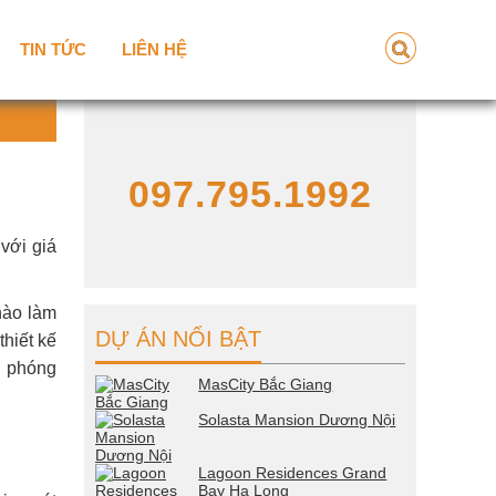
TIN TỨC
LIÊN HỆ
097.795.1992
với giá
hào làm
DỰ ÁN NỔI BẬT
thiết kế
n phóng
MasCity Bắc Giang
Solasta Mansion Dương Nội
Lagoon Residences Grand
Bay Ha Long