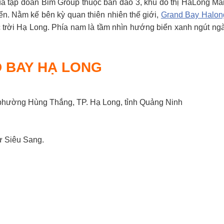
ủa tập đoàn Bim Group thuộc bán đảo 3, khu đô thị HaLong Mar
iển. Nằm kế bên kỳ quan thiên nhiên thế giới,
Grand Bay Halong
c trời Hạ Long. Phía nam là tầm nhìn hướng biển xanh ngút ngà
 BAY HẠ LONG
, phường Hùng Thắng, TP. Hạ Long, tỉnh Quảng Ninh
hự Siêu Sang.