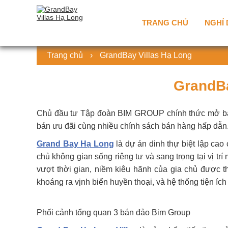
TRANG CHỦ
NGHỈ
Trang chủ
›
GrandBay Villas Hạ Long
GrandBa
Chủ đầu tư Tập đoàn BIM GROUP chính thức mở 
bán ưu đãi cùng nhiều chính sách bán hàng hấp dẫn.
Grand Bay Hạ Long
là dự án dinh thự biệt lập ca
chủ không gian sống riêng tư và sang trọng tại vị tr
vượt thời gian, niềm kiêu hãnh của gia chủ được 
khoáng ra vịnh biển huyền thoại, và hệ thống tiện í
Phối cảnh tổng quan 3 bán đảo Bim Group