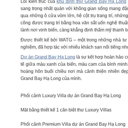
Lối kiến trúc của
khu dinh thự Grand Bay Hạ Long
sang trọng nhất quán với không gian sống mang đậm
qua những ô cửa vòm lớn, hệ cột trụ trang trí, nh
công được trang trí bằng hoa văn sắt uốn nghệ thuậ
lành nơi vịnh biển, càng khẳng định thẩm mỹ thanh lịc
Được thiết kế bởi WATG – một trong những nhà tư 
nghiệm, đã hợp tác với nhiếu khách sạn nổi tiếng như
Dự án Grand Bay Hạ Long
là sự kết hợp hoàn hảo 
tế giữa màu xanh của biển, màu cam của bình minh
hoàng hôn buổi chiều nơi mà cảnh thiện nhiên đẹ
Grand Bay Hạ Long của mình.
Phối cảnh Luxury Villa dự án Grand Bay Hạ Long
Mặt bằng thiết kế 1 căn biệt thự Luxury Villas
Phối cảnh Premium Villa dự án Grand Bay Hạ Long