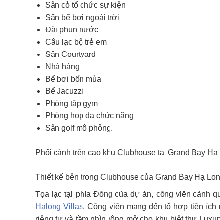
Sân cỏ tổ chức sự kiện
Sân bể bơi ngoài trời
Đài phun nước
Câu lạc bộ trẻ em
Sân Courtyard
Nhà hàng
Bể bơi bốn mùa
Bể Jacuzzi
Phòng tập gym
Phòng họp đa chức năng
Sân golf mô phỏng.
Phối cảnh trên cao khu Clubhouse tại Grand Bay Hạ
Thiết kế bên trong Clubhouse của Grand Bay Hạ Lo
Tọa lạc tại phía Đông của dự án, công viên cảnh q
Halong Villas
. Công viên mang đến tổ hợp tiện ích 
riêng tư và tầm nhìn rộng mở cho khu biệt thự Luxury