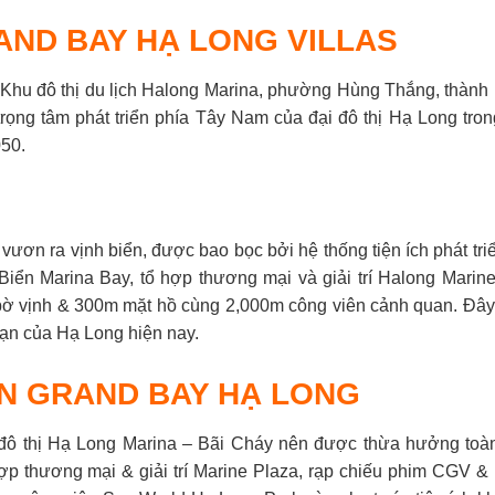
RAND BAY HẠ LONG VILLAS
a Khu đô thị du lịch Halong Marina, phường Hùng Thắng, thành
trọng tâm phát triển phía Tây Nam của đại đô thị Hạ Long tron
050.
vươn ra vịnh biển, được bao bọc bởi hệ thống tiện ích phát tri
Biển Marina Bay, tổ hợp thương mại và giải trí Halong Marine
ờ vịnh & 300m mặt hồ cùng 2,000m công viên cảnh quan. Đây là
 hạn của Hạ Long hiện nay.
ÁN GRAND BAY HẠ LONG
đô thị Hạ Long Marina – Bãi Cháy nên được thừa hưởng toà
hợp thương mại & giải trí Marine Plaza, rạp chiếu phim CGV & 