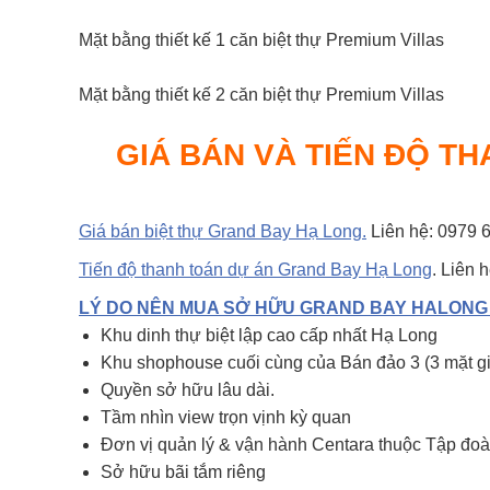
Mặt bằng thiết kế 1 căn biệt thự Premium Villas
Mặt bằng thiết kế 2 căn biệt thự Premium Villas
GIÁ BÁN VÀ TIẾN ĐỘ T
Giá bán biệt thự Grand Bay Hạ Long.
Liên hệ: 0979 
Tiến độ thanh toán dự án Grand Bay Hạ Long
. Liên 
LÝ DO NÊN MUA SỞ HỮU GRAND BAY HALONG
Khu dinh thự biệt lập cao cấp nhất Hạ Long
Khu shophouse cuối cùng của Bán đảo 3 (3 mặt gi
Quyền sở hữu lâu dài.
Tầm nhìn view trọn vịnh kỳ quan
Đơn vị quản lý & vận hành Centara thuộc Tập đoà
Sở hữu bãi tắm riêng