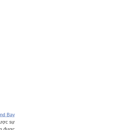
nd Bay
được sự
iển được