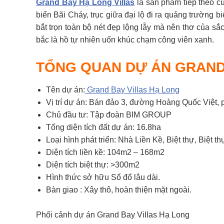
Grand Bay Hạ Long Villas
là sản phẩm tiếp theo c
biển Bãi Cháy, trục giữa đại lộ đi ra quảng trường b
bắt trọn toàn bộ nét đẹp lộng lẫy mà nên thơ của sắ
bắc là hồ tự nhiên uốn khúc chạm công viên xanh.
TỔNG QUAN DỰ ÁN GRAND
Tên dự án:
Grand Bay Villas Hạ Long
Vị trí dự án: Bán đảo 3, đường Hoàng Quốc Việt
Chủ đầu tư: Tập đoàn BIM GROUP
Tổng diện tích đất dự án: 16.8ha
Loại hình phát triển: Nhà Liền Kề, Biệt thự, Biệt t
Diện tích liền kề: 104m2 – 168m2
Diện tích biệt thự: >300m2
Hình thức sở hữu Sổ đổ lâu dài.
Bàn giao : Xây thô, hoàn thiện mặt ngoài.
Phối cảnh dự án Grand Bay Villas Hạ Long