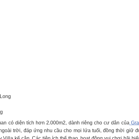
 Long
ng
uan có diện tích hơn 2.000m2, dành riêng cho cư dân của
Gra
ngoài trời, đáp ứng nhu cầu cho mọi lứa tuổi, đồng thời giữ 
 Villa kế cận. Các tiện ích thể thao, hoạt động vui chơi bãi b