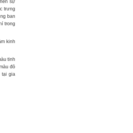
 nên sự
c trưng
ững ban
í trong
ăm kinh
àu tinh
 màu đỏ
tại gia