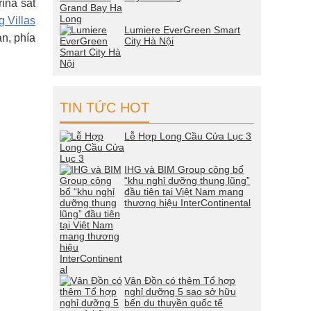
ina sát
 Villas
Lumiere EverGreen Smart
n, phía
City Hà Nội
TIN TỨC HOT
Lễ Hợp Long Cầu Cửa Lục 3
IHG và BIM Group công bố
“khu nghỉ dưỡng thung lũng”
đầu tiên tại Việt Nam mang
thương hiệu InterContinental
Vân Đồn có thêm Tổ hợp
nghỉ dưỡng 5 sao sở hữu
bến du thuyền quốc tế