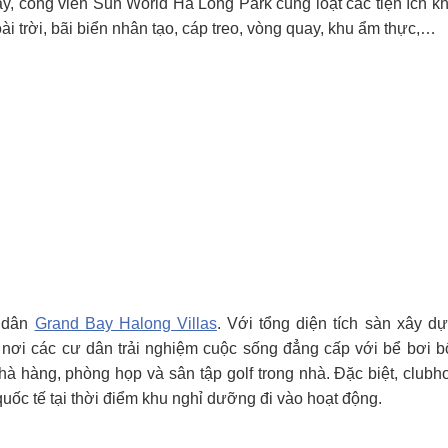
ay, công viên Sun World Ha Long Park cùng loạt các tiện ích k
i trời, bãi biển nhân tạo, cáp treo, vòng quay, khu ẩm thực,…
ư dân
Grand Bay Halong Villas
. Với tổng diện tích sàn xây d
 nơi các cư dân trải nghiệm cuộc sống đẳng cấp với bể bơi 
hà hàng, phòng họp và sân tập golf trong nhà. Đặc biệt, clubh
ốc tế tại thời điểm khu nghỉ dưỡng đi vào hoạt động.