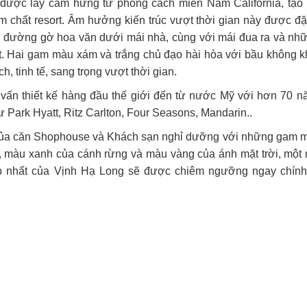
được lấy cảm hứng từ phong cách miền Nam California, tạo
 chất resort. Âm hưởng kiến trúc vượt thời gian này được đặ
ững đường gờ hoa văn dưới mái nhà, cùng với mái đua ra và nh
t. Hai gam màu xám và trắng chủ đạo hài hòa với bầu không kh
h, tinh tế, sang trọng vượt thời gian.
vấn thiết kế hàng đầu thế giới đến từ nước Mỹ với hơn 70 n
 Park Hyatt, Ritz Carlton, Four Seasons, Mandarin..
của căn Shophouse và Khách sạn nghỉ dưỡng với những gam m
, màu xanh của cánh rừng và màu vàng của ánh mặt trời, một
p nhất của Vịnh Hạ Long sẽ được chiêm ngưỡng ngay chính 