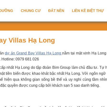
 DƯỠNG
CHUNG CƯ
ĐẤT NỀN
LIỀN KỀ BIỆT THỰ
y Villas Hạ Long
bán
dự án Grand Bay Villas Hạ Long
nằm tại mặt vịnh Hạ Long 
 Hotline: 0979 681 026
o cấp nhất Hạ Long do tập đoàn Bim Group làm chủ đầu tư. Tự 
í mặt tiền biển được khao khát bậc nhất Hạ Long. Với ngôn ngữ 
thể hiện qua không gian sống bề thế và uy nghi cùng tầm nhì
ch đặc quyền được cung cấp bởi khách sạn 5 sao danh tiếng.