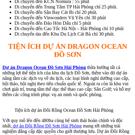
Di chuyển đến KCN Nomura : 55 phút
Di chuyển đến Trung Tâm TP Hải Phòng chỉ 25 phút.
Di chuyển đến Sân Bay Cát Bi chỉ 20 phút.
Di chuyển đến Vinwonders Vũ Yên chỉ 30 phút
Di chuyển đến Đảo Hòn Dấu chỉ 5 phút
Di chuyển đến Cao Tốc Hà Nội – Hải Phòng chỉ 10 phút
Di chuyển tàu đến Khu Du Lịch Cát Bà chỉ 30 phút.
TIỆN ÍCH DỰ ÁN DRAGON OCEAN
ĐỒ SƠN
Dự án Dragon Ocean Đồ Sơn Hải Phòng
thừa hưởng tất cả
những lợi thế tiện ích của khu du lịch Đồ Sơn, thêm vào đó dự án
nâng tầm các dịch vụ về du lịch, các loại hình nghỉ dưỡng cao cấp,
hội thảo, hội nghị theo tiêu chuẩn quốc tế. Ngoài ra còn là khu vui
chơi giải trí, trung tâm thể dục thể thao cao cấp; Sân Golf; và hỗ trợ
thêm các công trình phục vụ an ninh và quốc phòng.
Tiện ích dự án Đồi Rồng Ocean Đồ Sơn Hải Phòng
Với quy mô lên đến 480ha cùng hệ sinh thái hoàn chỉnh và độc
nhất,
dự án Đồi Rồng Đồ Sơn Hải Phòng
mang tới những trải
nghiệm đẳng cấp đặc quyền cho giới thượng lưu. Dự án Đồi Rồng