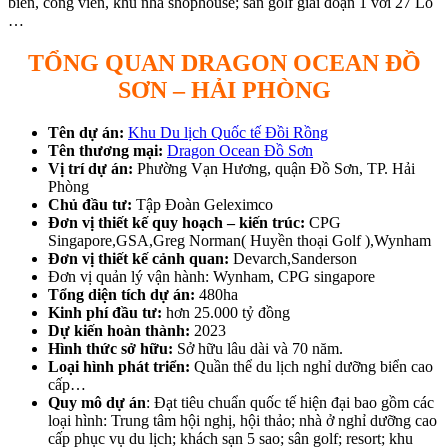
biển, công viên, khu nhà shophouse; sân golf giai đoạn 1 với 27 Lỗ
…
TỔNG QUAN DRAGON OCEAN ĐỒ
SƠN – HẢI PHÒNG
Tên dự án:
Khu Du lịch Quốc tế Đồi Rồng
Tên thương mại:
Dragon Ocean Đồ Sơn
Vị trí dự án:
Phường Vạn Hương, quận Đồ Sơn, TP. Hải
Phòng
Chủ đầu tư:
Tập Đoàn Geleximco
Đơn vị thiết kế quy hoạch – kiến trúc:
CPG
Singapore,GSA,Greg Norman( Huyền thoại Golf ),Wynham
Đơn vị thiết kế cảnh quan:
Devarch,Sanderson
Đơn vị quản lý vận hành: Wynham, CPG singapore
Tổng diện tích dự án:
480ha
Kinh phí đầu tư:
hơn 25.000 tỷ đồng
Dự kiến hoàn thành:
2023
Hình thức sở hữu:
Sở hữu lâu dài và 70 năm.
Loại hình phát triển:
Quần thể du lịch nghỉ dưỡng biển cao
cấp…
Quy mô dự án
: Đạt tiêu chuẩn quốc tế hiện đại bao gồm các
loại hình: Trung tâm hội nghị, hội thảo; nhà ở nghỉ dưỡng cao
cấp phục vụ du lịch; khách sạn 5 sao; sân golf; resort; khu