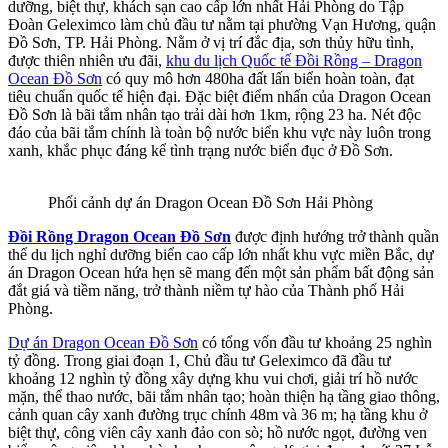
dưỡng, biệt thự, khách sạn cao cấp lớn nhất Hải Phòng do Tập
Đoàn Geleximco làm chủ đầu tư nằm tại phường Vạn Hương, quận
Đồ Sơn, TP. Hải Phòng. Nằm ở vị trí đắc địa, sơn thủy hữu tình,
được thiên nhiên ưu đãi,
khu du lịch Quốc tế Đồi Rồng – Dragon
Ocean Đồ Sơn
có quy mô hơn 480ha đất lấn biển hoàn toàn, đạt
tiêu chuẩn quốc tế hiện đại. Đặc biệt điểm nhấn của Dragon Ocean
Đồ Sơn là bãi tắm nhân tạo trải dài hơn 1km, rộng 23 ha. Nét độc
đáo của bãi tắm chính là toàn bộ nước biển khu vực này luôn trong
xanh, khắc phục đáng kể tình trạng nước biển đục ở Đồ Sơn.
Phối cảnh dự án Dragon Ocean Đồ Sơn Hải Phòng
Đồi Rồng Dragon Ocean Đồ Sơn
được định hướng trở thành quần
thể du lịch nghỉ dưỡng biển cao cấp lớn nhất khu vực miền Bắc, dự
án Dragon Ocean hứa hẹn sẽ mang đến một sản phẩm bất động sản
đắt giá và tiềm năng, trở thành niềm tự hào của Thành phố Hải
Phòng.
Dự án Dragon Ocean Đồ Sơn
có tổng vốn đầu tư khoảng 25 nghìn
tỷ đồng. Trong giai đoạn 1, Chủ đầu tư Geleximco đã đầu tư
khoảng 12 nghìn tỷ đồng xây dựng khu vui chơi, giải trí hồ nước
mặn, thể thao nước, bãi tắm nhân tạo; hoàn thiện hạ tầng giao thông,
cảnh quan cây xanh đường trục chính 48m và 36 m; hạ tầng khu ở
biệt thự, công viên cây xanh đảo con sò; hồ nước ngọt, đường ven