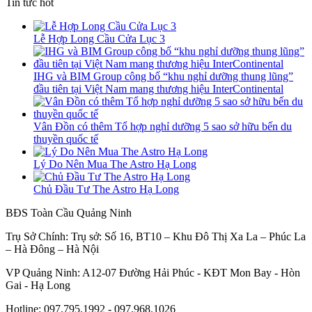
Tin tức hot
Lễ Hợp Long Cầu Cửa Lục 3
IHG và BIM Group công bố “khu nghỉ dưỡng thung lũng”
đầu tiên tại Việt Nam mang thương hiệu InterContinental
Vân Đồn có thêm Tổ hợp nghỉ dưỡng 5 sao sở hữu bến du
thuyền quốc tế
Lý Do Nên Mua The Astro Hạ Long
Chủ Đầu Tư The Astro Hạ Long
BĐS Toàn Cầu Quảng Ninh
Trụ Sở Chính: Trụ sở: Số 16, BT10 – Khu Đô Thị Xa La – Phúc La
– Hà Đông – Hà Nội
VP Quảng Ninh: A12-07 Đường Hải Phúc - KĐT Mon Bay - Hòn
Gai - Hạ Long
Hotline: 097.795.1992 - 097.968.1026