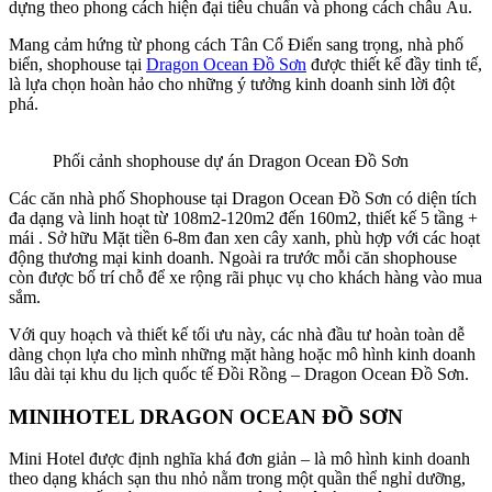
dựng theo phong cách hiện đại tiêu chuẩn và phong cách châu Âu.
Mang cảm hứng từ phong cách Tân Cổ Điển sang trọng, nhà phố
biển, shophouse tại
Dragon Ocean Đồ Sơn
được thiết kế đầy tinh tế,
là lựa chọn hoàn hảo cho những ý tưởng kinh doanh sinh lời đột
phá.
Phối cảnh shophouse dự án Dragon Ocean Đồ Sơn
Các căn nhà phố Shophouse tại Dragon Ocean Đồ Sơn có diện tích
đa dạng và linh hoạt từ 108m2-120m2 đến 160m2, thiết kế 5 tầng +
mái . Sở hữu Mặt tiền 6-8m đan xen cây xanh, phù hợp với các hoạt
động thương mại kinh doanh. Ngoài ra trước mỗi căn shophouse
còn được bố trí chỗ để xe rộng rãi phục vụ cho khách hàng vào mua
sắm.
Với quy hoạch và thiết kế tối ưu này, các nhà đầu tư hoàn toàn dễ
dàng chọn lựa cho mình những mặt hàng hoặc mô hình kinh doanh
lâu dài tại khu du lịch quốc tế Đồi Rồng – Dragon Ocean Đồ Sơn.
MINIHOTEL DRAGON OCEAN ĐỒ SƠN
Mini Hotel được định nghĩa khá đơn giản – là mô hình kinh doanh
theo dạng khách sạn thu nhỏ nằm trong một quần thể nghỉ dưỡng,