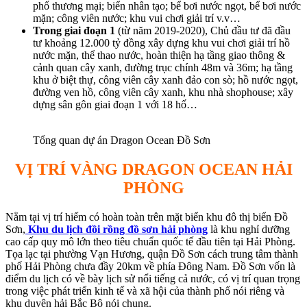
phố thương mại; biển nhân tạo; bể bơi nước ngọt, bể bơi nước
mặn; công viên nước; khu vui chơi giải trí v.v…
Trong giai đoạn 1
(từ năm 2019-2020), Chủ đầu tư đã đầu
tư khoảng 12.000 tỷ đồng xây dựng khu vui chơi giải trí hồ
nước mặn, thể thao nước, hoàn thiện hạ tầng giao thông &
cảnh quan cây xanh, đường trục chính 48m và 36m; hạ tầng
khu ở biệt thự, công viên cây xanh đảo con sò; hồ nước ngọt,
đường ven hồ, công viên cây xanh, khu nhà shophouse; xây
dựng sân gôn giai đoạn 1 với 18 hố…
Tổng quan dự án Dragon Ocean Đồ Sơn
VỊ TRÍ VÀNG DRAGON OCEAN HẢI
PHÒNG
Nằm tại vị trí hiếm có hoàn toàn trên mặt biển khu đô thị biển Đồ
Sơn,
Khu du lịch đồi rồng đồ sơn hải phòng
là khu nghỉ dưỡng
cao cấp quy mô lớn theo tiêu chuẩn quốc tế đầu tiên tại Hải Phòng.
Tọa lạc tại phường Vạn Hương, quận Đồ Sơn cách trung tâm thành
phố Hải Phòng chưa đầy 20km về phía Đông Nam. Đồ Sơn vốn là
điểm du lịch có về bày lịch sử nổi tiếng cả nước, có vị trí quan trọng
trong việc phát triển kinh tế và xã hội của thành phố nói riêng và
khu duyên hải Bắc Bộ nói chung.