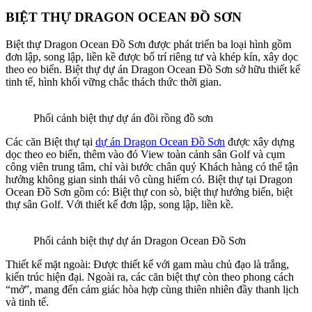
BIỆT THỰ DRAGON OCEAN ĐỒ SƠN
Biệt thự Dragon Ocean Đồ Sơn được phát triển ba loại hình gồm
đơn lập, song lập, liền kề được bố trí riêng tư và khép kín, xây dọc
theo eo biển. Biệt thự dự án Dragon Ocean Đồ Sơn sở hữu thiết kế
tinh tế, hình khối vững chắc thách thức thời gian.
Phối cảnh biệt thự dự án đồi rồng đồ sơn
Các căn Biệt thự tại
dự án Dragon Ocean Đồ Sơn
được xây dựng
dọc theo eo biển, thêm vào đó View toàn cảnh sân Golf và cụm
công viên trung tâm, chỉ vài bước chân quý Khách hàng có thể tận
hưởng không gian sinh thái vô cùng hiếm có. Biệt thự tại Dragon
Ocean Đồ Sơn gồm có: Biệt thự con sò, biệt thự hướng biển, biệt
thự sân Golf. Với thiết kế đơn lập, song lập, liền kề.
Phối cảnh biệt thự dự án Dragon Ocean Đồ Sơn
Thiết kế mặt ngoài: Được thiết kế với gam màu chủ đạo là trắng,
kiến trúc hiện đại. Ngoài ra, các căn biệt thự còn theo phong cách
“mở”, mang đến cảm giác hòa hợp cùng thiên nhiên đầy thanh lịch
và tinh tế.