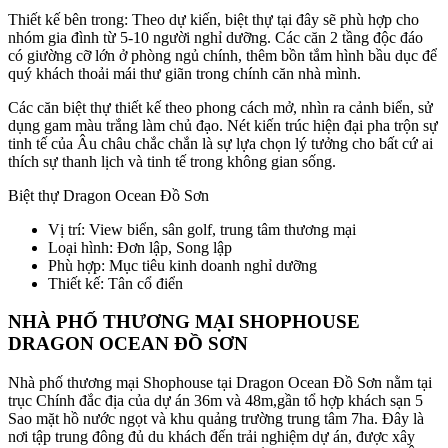
Thiết kế bên trong: Theo dự kiến, biệt thự tại đây sẽ phù hợp cho
nhóm gia đình từ 5-10 người nghỉ dưỡng. Các căn 2 tầng độc đáo
có giường cỡ lớn ở phòng ngủ chính, thêm bồn tắm hình bầu dục để
quý khách thoải mái thư giãn trong chính căn nhà mình.
Các căn biệt thự thiết kế theo phong cách mở, nhìn ra cảnh biển, sử
dụng gam màu trắng làm chủ đạo. Nét kiến trúc hiện đại pha trộn sự
tinh tế của Âu châu chắc chắn là sự lựa chọn lý tưởng cho bất cứ ai
thích sự thanh lịch và tinh tế trong không gian sống.
Biệt thự Dragon Ocean Đồ Sơn
Vị trí: View biển, sân golf, trung tâm thương mại
Loại hình: Đơn lập, Song lập
Phù hợp: Mục tiêu kinh doanh nghỉ dưỡng
Thiết kế: Tân cổ điển
NHÀ PHỐ THƯƠNG MẠI SHOPHOUSE
DRAGON OCEAN ĐỒ SƠN
Nhà phố thương mại Shophouse tại Dragon Ocean Đồ Sơn nằm tại
trục Chính đắc địa của dự án 36m và 48m,gần tổ hợp khách sạn 5
Sao mặt hồ nước ngọt và khu quảng trường trung tâm 7ha. Đây là
nơi tập trung đông đủ du khách đến trải nghiệm dự án, được xây