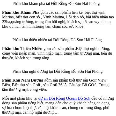
Phân khu khám phá tại Đồi Rồng Đồ Sơn Hải Phòng
Phân khu Khám Phá
gồm các sản phẩm liền kề, biệt thự vịnh
Marina, biệt thự con sò , Vịnh Marina, Lối dạo bộ, bãi biển nhân tạo
23ha,quảng trường, trung tâm hội nghị, khách sạn 5 sao wyndham,
khu du lịch tâm linh,trung tâm chăm sóc sức khoẻ.
Phân khu thiên nhiên tại Đồi Rồng Đồ Sơn Hải Phòng
Phân khu Thiên Nhiên
gồm các sản phẩm .Biệt thự nghỉ dưỡng,
công viên ngập mặn, vịnh ngập mặn, trung tâm thương mại, bến du
thuyền, khách sạn trung tầng.
Phân khu nghỉ dưỡng tại Đồi Rồng Đồ Sơn Hải Phòng
Phân Khu Nghỉ Dưỡng
gồm sản phẩm biệt thự sân Golf View
Biển, Biệt thự sân Golf , sân Gofl 36 lỗ, Câu lạc Bộ GOfl, Trung
tâm thương mại, công viên.
Mỗi một phân khu tại
dự án Đồi Rồng Ocean Đồ Sơn
đều có những
dòng sản phẩm riêng biệt, mang đến cho quý khách hàng đa dạng
sự lựa chọn: biệt thự, căn hộ khách sạn, chung cư trung tầng, phố
thương mại, căn hộ nghỉ dưỡng,…