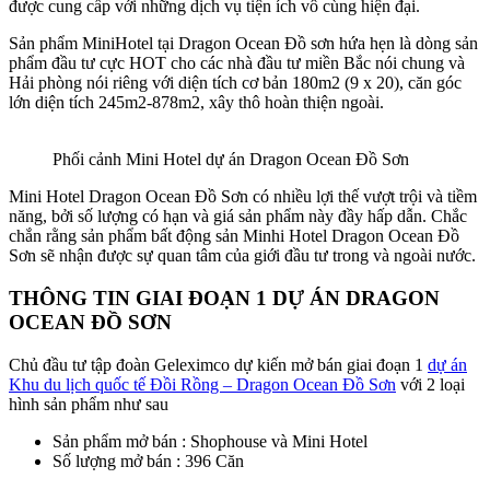
được cung cấp với những dịch vụ tiện ích vô cùng hiện đại.
Sản phẩm MiniHotel tại Dragon Ocean Đồ sơn hứa hẹn là dòng sản
phẩm đầu tư cực HOT cho các nhà đầu tư miền Bắc nói chung và
Hải phòng nói riêng với diện tích cơ bản 180m2 (9 x 20), căn góc
lớn diện tích 245m2-878m2, xây thô hoàn thiện ngoài.
Phối cảnh Mini Hotel dự án Dragon Ocean Đồ Sơn
Mini Hotel Dragon Ocean Đồ Sơn có nhiều lợi thế vượt trội và tiềm
năng, bởi số lượng có hạn và giá sản phẩm này đầy hấp dẫn. Chắc
chắn rằng sản phẩm bất động sản Minhi Hotel Dragon Ocean Đồ
Sơn sẽ nhận được sự quan tâm của giới đầu tư trong và ngoài nước.
THÔNG TIN GIAI ĐOẠN 1 DỰ ÁN DRAGON
OCEAN ĐỒ SƠN
Chủ đầu tư tập đoàn Geleximco dự kiến mở bán giai đoạn 1
dự án
Khu du lịch quốc tế Đồi Rồng – Dragon Ocean Đồ Sơn
với 2 loại
hình sản phẩm như sau
Sản phẩm mở bán : Shophouse và Mini Hotel
Số lượng mở bán : 396 Căn