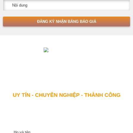
Với khẩu hiệu "Sự HÀI LÒNG của khách hàng chính là THÀNH
CÔNG của chúng tôi" Bất động sản Toàn Cầu Quảng Ninh
cam kết sẽ đem lại giá trị "HƠN CẢ SỰ MONG ĐỢI" cho khách
hàng.
UY TÍN - CHUYÊN NGHIỆP - THÀNH CÔNG
NHẬN THÔNG TIN DỰ ÁN