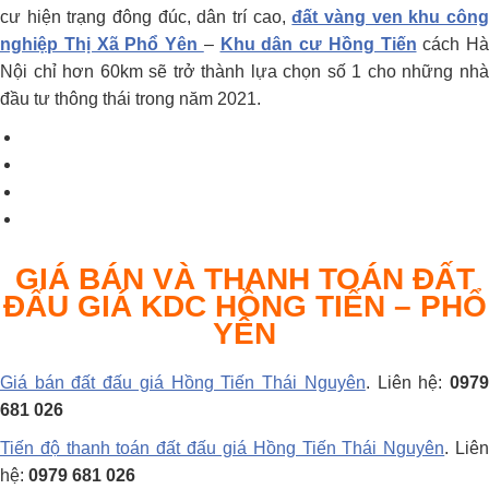
cư hiện trạng đông đúc, dân trí cao,
đất vàng ven khu côn
nghiệp Thị Xã Phổ Yên
–
Khu dân cư Hồng Tiến
cách Hà
Nội chỉ hơn 60km sẽ trở thành lựa chọn số 1 cho những nhà
đầu tư thông thái trong năm 2021.
GIÁ BÁN VÀ THANH TOÁN ĐẤT
ĐẤU GIÁ KDC HỒNG TIẾN – PHỔ
YÊN
Giá bán đất đấu giá Hồng Tiến Thái Nguyên
. Liên hệ:
097
681 026
Tiến độ thanh toán đất đấu giá Hồng Tiến Thái Nguyên
. Liê
hệ:
0979 681 026