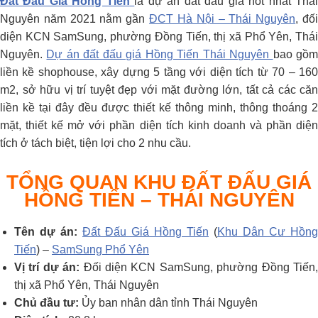
Đất Đấu Giá Hồng Tiến
là dự án đất đấu giá hot nhất Thá
Nguyên năm 2021 nằm gần
ĐCT Hà Nội – Thái Nguyên
, đố
diện KCN SamSung, phường Đồng Tiến, thị xã Phổ Yên, Thái
Nguyên.
Dự án đất đấu giá Hồng Tiến Thái Nguyên
bao gồ
liền kề shophouse, xây dựng 5 tầng với diện tích từ 70 – 160
m2, sở hữu vị trí tuyệt đẹp với mặt đường lớn, tất cả các căn
liền kề tại đây đều được thiết kế thông minh, thông thoáng 2
mặt, thiết kế mở với phần diện tích kinh doanh và phần diện
tích ở tách biệt, tiện lợi cho 2 nhu cầu.
TỔNG QUAN KHU ĐẤT ĐẤU GIÁ
HỒNG TIẾN – THÁI NGUYÊN
Tên dự án:
Đất Đấu Giá Hồng Tiến
(
Khu Dân Cư Hồng
Tiến
) –
SamSung Phổ Yên
Vị trí dự án:
Đối diện KCN SamSung, phường Đồng Tiến
thị xã Phổ Yên, Thái Nguyên
Chủ đầu tư:
Ủy ban nhân dân tỉnh Thái Nguyên