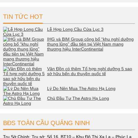
TIN TỨC HOT
Lễ Hợp Long Cầu Cửa Lục 3
IHG và BIM Group công bố “khu nghỉ dưỡng
thung lũng” đầu tiên tại Việt Nam mang
thương hiệu InterContinental
Vân Đồn có thêm Tổ hợp nghỉ dưỡng 5 sao
sở hữu bến du thuyền quốc tế
Lý Do Nên Mua The Astro Hạ Long
Chủ Đầu Tư The Astro Hạ Long
BĐS TOÀN CẦU QUẢNG NINH
Trụ Sở Chính: Trụ sở: Số 16, BT10 – Khu Đô Thị Xa La – Phúc La