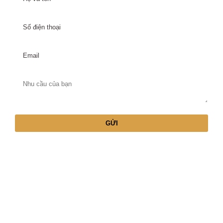
BẤT ĐỘNG SẢN TOÀN CẦU QUẢNG
NINH
Trụ sở: Số 16, BT10 – Khu Đô Thị Xa La – Phúc La –
Hà Đông – Hà Nội