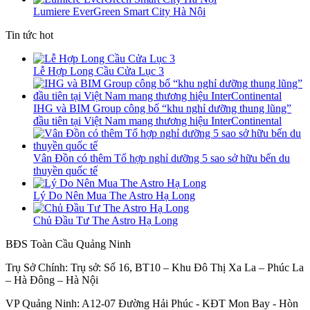
Lumiere EverGreen Smart City Hà Nội
Tin tức hot
Lễ Hợp Long Cầu Cửa Lục 3
IHG và BIM Group công bố “khu nghỉ dưỡng thung lũng”
đầu tiên tại Việt Nam mang thương hiệu InterContinental
Vân Đồn có thêm Tổ hợp nghỉ dưỡng 5 sao sở hữu bến du
thuyền quốc tế
Lý Do Nên Mua The Astro Hạ Long
Chủ Đầu Tư The Astro Hạ Long
BĐS Toàn Cầu Quảng Ninh
Trụ Sở Chính: Trụ sở: Số 16, BT10 – Khu Đô Thị Xa La – Phúc La
– Hà Đông – Hà Nội
VP Quảng Ninh: A12-07 Đường Hải Phúc - KĐT Mon Bay - Hòn