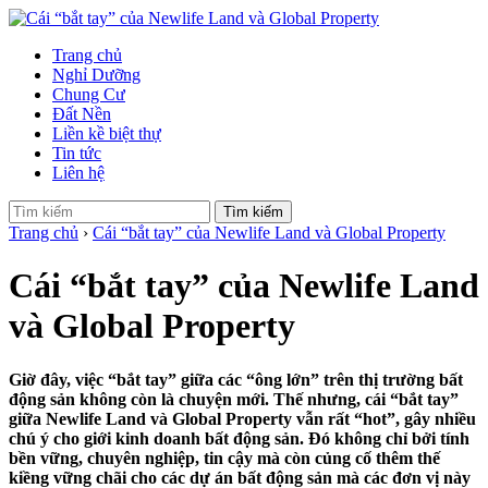
Trang chủ
Nghỉ Dưỡng
Chung Cư
Đất Nền
Liền kề biệt thự
Tin tức
Liên hệ
Tìm kiếm
Trang chủ
›
Cái “bắt tay” của Newlife Land và Global Property
Cái “bắt tay” của Newlife Land
và Global Property
Giờ đây, việc “bắt tay” giữa các “ông lớn” trên thị trường bất
động sản không còn là chuyện mới. Thế nhưng, cái “bắt tay”
giữa Newlife Land và Global Property vẫn rất “hot”, gây nhiều
chú ý cho giới kinh doanh bất động sản. Đó không chỉ bởi tính
bền vững, chuyên nghiệp, tin cậy mà còn củng cố thêm thế
kiềng vững chãi cho các dự án bất động sản mà các đơn vị này