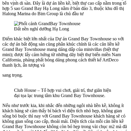
bên vịnh di sản. Đây là dự án liền kề, biệt thự cao cấp nằm trong tổ
hợp 5 sao Grand Bay Hạ Long nằm ở bán đảo 3, thuộc khu đô thị
Halong Marina do Bim Group là chủ đầu tư
Đất nền nghỉ dưỡng Hạ Long
Điểm khác biệt lớn nhất của Dự án Grand Bay Townhouse so với
các dự án bất động sản cùng phân khúc chính là các căn liền kề
Grand Bay Townhouse mang dáng dấp của minivillas (biệt thự
mini); được lấy cảm hứng từ những dãy biệt thự biển miền Nam
California, phảng phất bóng dáng phong cách thiết kế ArtDeco
thanh lịch, ấn tượng và
sang trọng.
Club House – Tổ hợp vui chơi, giải trí, thư giãn hiện
đại tọa lạc trung tâm khu Grand Bay Townhouse.
Nếu như trước kia, khi nhắc đến những ngôi nhà liền kề, không ít
khách hàng sẽ cảm thấy bí bách vì diện tích nhỏ hẹp, không gian
sống bó buộc thì nay với Grand Bay Townhouse khách hàng sẽ có
không gian sống cao cấp, thoải mái. Diện tích của mỗi căn liền kề
Grand Bay Townhouse không còn bó hẹp trong vài chục m2 mà đã