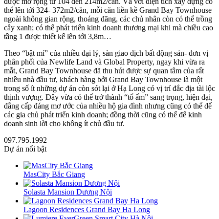
được mở rộng từ 104 đến 214m2/căn. Và với diện tích xây dựng có
thể lên tới 324- 372m2/căn, mỗi căn liền kề Grand Bay Townhouse
ngoài không gian rộng, thoáng đãng, các chủ nhân còn có thể trồng
cây xanh; có thể phát triển kinh doanh thương mại khi mà chiều cao
tầng 1 được thiết kế lên tới 3,8m…
Theo “bật mí” của nhiều đại lý, sàn giao dịch bất động sản- đơn vị
phân phối của Newlife Land và Global Property, ngay khi vừa ra
mắt, Grand Bay Townhouse đã thu hút được sự quan tâm của rất
nhiều nhà đầu tư, khách hàng bởi Grand Bay Townhouse là một
trong số ít những dự án còn sót lại ở Hạ Long có vị trí đắc địa tài lộc
thịnh vượng. Đây vừa có thể trở thành “tổ ấm” sang trọng, hiện đại,
đẳng cấp đáng mơ ước của nhiều hộ gia đình nhưng cũng có thể để
các gia chủ phát triển kinh doanh; đồng thời cũng có thể để kinh
doanh sinh lời cho không ít chủ đầu tư.
097.795.1992
Dự án nổi bật
MasCity Bắc Giang
Solasta Mansion Dương Nội
Lagoon Residences Grand Bay Ha Long