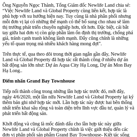
Ông Nguyễn Ngọc Thành, Tổng Giám đốc Newlife Land chia sẻ:
“Việc Newlife Land và Global Property cùng liên kết, hợp tác là
phù hợp với xu hướng hiện nay. Tuy cùng là nhà phân phối nhưng
mỗi đơn vị lại có những thế mạnh có thể bổ sung cho nhau sẽ làm
thị trường phát triển chuyên nghiệp hơn, tốt hơn. Đặc biệt, cái bắt
tay giữa hai đơn vị còn góp phần làm ổn định thị trường, chống phá
giá, tránh cạnh tranh không lành mạnh. Đây cũng chính là những
yếu tố quan trọng mà nhiều khách hàng mong đợi”.
Trên thực tế, qua theo dõi trong thời gian ngắn gần đây, Newlife
Land và Global Property đã hợp tác rất thành công ở nhiều dự án
bất động sản lớn như: Dự án Aqua City Hạ Long, Dự án Mon Bay
Hạ Long..
Điểm nhấn Grand Bay Townhouse
Tiếp nối thành công trong những lần hợp tác trước đó, mới đây,
ngày 4/6/2020, một lần nữa Newlife Land và Global Property lại ký
thêm bản ghi nhớ hợp tác mới. Lần hợp tác này được hai bên thống
nhất triển khai sâu rộng và toàn diện trên lĩnh vực đầu tư, quản lý và
phát triển bất động sản.
Khởi động và cũng là mốc đánh dấu cho lần hợp tác này giữa
Newlife Land và Global Property chính là việc giới thiệu đến các
đơn vị phân phối sản phẩm Grand Bay Townhouse- Kiệt tác sống